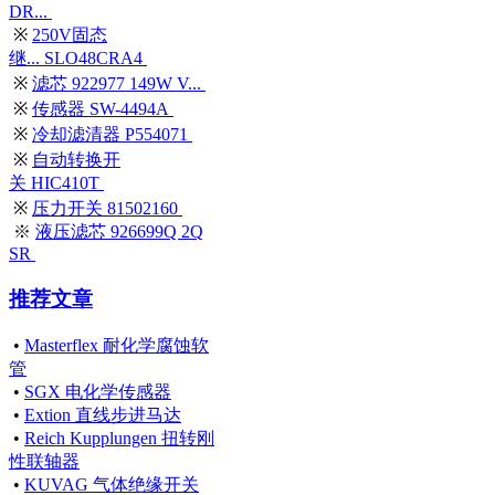
DR...
※
250V固态
继... SLO48CRA4
※
滤芯 922977 149W V...
※
传感器 SW-4494A
※
冷却滤清器 P554071
※
自动转换开
关 HIC410T
※
压力开关 81502160
※
液压滤芯 926699Q 2Q
SR
推荐文章
•
Masterflex 耐化学腐蚀软
管
•
SGX 电化学传感器
•
Extion 直线步进马达
•
Reich Kupplungen 扭转刚
性联轴器
•
KUVAG 气体绝缘开关