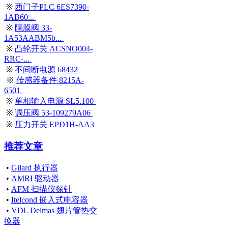
※
西门子PLC 6ES7390-
1AB60...
※
隔膜阀 33-
1A53AABM5b...
※
凸轮开关 ACSNO004-
RRC-...
※
不间断电源 68432
※
传感器备件 8215A-
6501
※
单相输入电源 SL5.100
※
调压阀 53-109279A06
※
压力开关 EPD1H-AA3
推荐文章
•
Gilard 执行器
•
AMRI 驱动器
•
AFM 扫描仪探针
•
Itelcond 嵌入式电容器
•
VDL Delmas 翅片管热交
换器