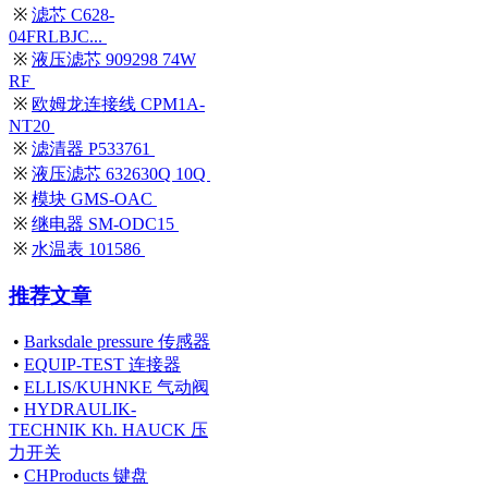
※
滤芯 C628-
04FRLBJC...
※
液压滤芯 909298 74W
RF
※
欧姆龙连接线 CPM1A-
NT20
※
滤清器 P533761
※
液压滤芯 632630Q 10Q
※
模块 GMS-OAC
※
继电器 SM-ODC15
※
水温表 101586
推荐文章
•
Barksdale pressure 传感器
•
EQUIP-TEST 连接器
•
ELLIS/KUHNKE 气动阀
•
HYDRAULIK-
TECHNIK Kh. HAUCK 压
力开关
•
CHProducts 键盘