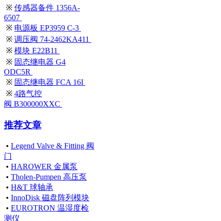
※
传感器备件 1356A-
6507
※
电源板 EP3959 C-3
※
调压阀 74-2462KA411
※
模块 E22B11
※
固态继电器 G4
ODC5R
※
固态继电器 FCA 16I
※
4路气控
阀 B300000XXC
推荐文章
•
Legend Valve & Fitting 阀
门
•
HAROWER 金属泵
•
Tholen-Pumpen 高压泵
•
H&T 球轴承
•
InnoDisk 磁盘阵列模块
•
EUROTRON 温湿度检
测仪