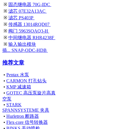
※
固态继电器 70G-IDC
※
滤芯 07E32A13AC
※
滤芯 PS403P
※
传感器 13014RQD07
※
阀门 5963SOAQ3-H
※
中间继电器 RHR4238F
※
输入输出模块
插... SNAP-ODC-HDB
推荐文章
•
Pentax 水泵
•
CARMON 打孔钻头
•
KMP 减速箱
•
GOTEC 高压泵旋片高真
空泵
•
STARK
SPANNSYSTEME 夹具
•
Hurletron 断路器
•
Flex-core 信号转换器
•
BINKS 手动喷枪