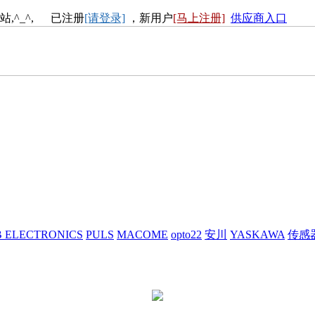
站,^_^, 已注册
[请登录]
，新用户
[马上注册]
供应商入口
 ELECTRONICS
PULS
MACOME
opto22
安川
YASKAWA
传感