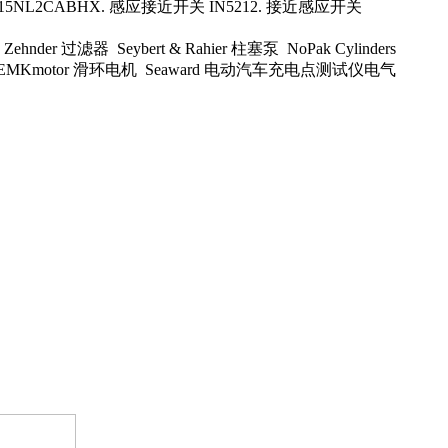
L15NL2CABHX. 感应接近开关 IN5212. 接近感应开关
器 Zehnder 过滤器 Seybert & Rahier 柱塞泵 NoPak Cylinders
R 骨架油封 EMKmotor 滑环电机 Seaward 电动汽车充电点测试仪电气