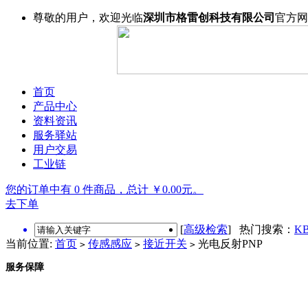
尊敬的用户，欢迎光临
深圳市格雷创科技有限公司
官方网
首页
产品中心
资料资讯
服务驿站
用户交易
工业链
您的订单中有 0 件商品，总计 ￥0.00元。
去下单
[
高级检索
] 热门搜索：
KB
当前位置:
首页
传感感应
接近开关
光电反射PNP
>
>
>
服务保障