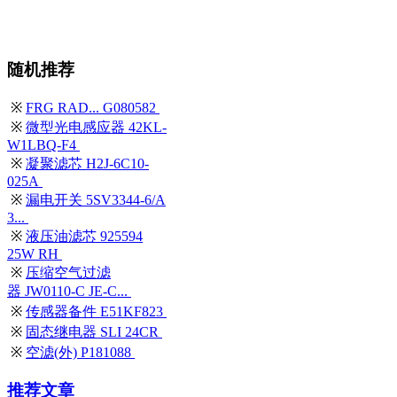
随机推荐
※
FRG RAD... G080582
※
微型光电感应器 42KL-
W1LBQ-F4
※
凝聚滤芯 H2J-6C10-
025A
※
漏电开关 5SV3344-6/A
3...
※
液压油滤芯 925594
25W RH
※
压缩空气过滤
器 JW0110-C JE-C...
※
传感器备件 E51KF823
※
固态继电器 SLI 24CR
※
空滤(外) P181088
推荐文章