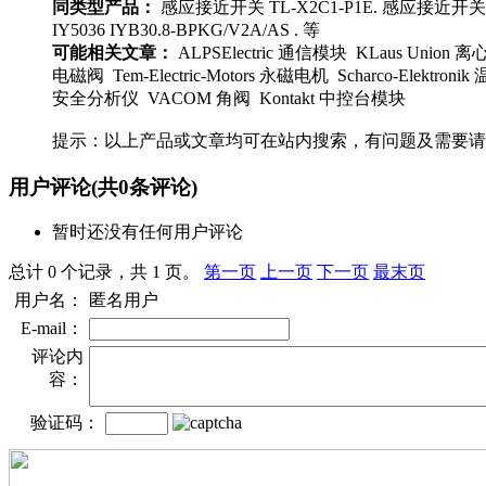
同类型产品：
感应接近开关 TL-X2C1-P1E. 感应接近开关 D
IY5036 IYB30.8-BPKG/V2A/AS . 等
可能相关文章：
ALPSElectric 通信模块 KLaus Union 离心泵 Na
电磁阀 Tem-Electric-Motors 永磁电机 Scharco-Ele
安全分析仪 VACOM 角阀 Kontakt 中控台模块
提示：以上产品或文章均可在站内搜索，有问题及需要请
用户评论
(共
0
条评论)
暂时还没有任何用户评论
总计 0 个记录，共 1 页。
第一页
上一页
下一页
最末页
用户名：
匿名用户
E-mail：
评论内
容：
验证码：