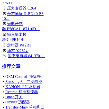
77600
※
压力变送器 C264
※
母芯插座 H-BE 10 BS
10...
※
光电传感
器 E58CAL18T110D...
※
输入输出模
块 G4PB16H
※
定时器 PA2R1
※
滤芯 922624
※
固态继电器 84137011
推荐文章
•
OEM Controls 操纵杆
•
Samsung Sdi 二次电池
•
KANON 扭矩驱动器
•
Rectron 标准整流器
•
Binar 开关
•
Omnifit 适配器
•
Transfos-Mary 单相和三