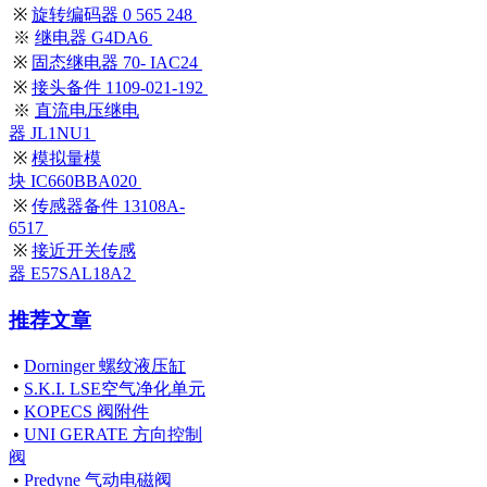
※
旋转编码器 0 565 248
※
继电器 G4DA6
※
固态继电器 70- IAC24
※
接头备件 1109-021-192
※
直流电压继电
器 JL1NU1
※
模拟量模
块 IC660BBA020
※
传感器备件 13108A-
6517
※
接近开关传感
器 E57SAL18A2
推荐文章
•
Dorninger 螺纹液压缸
•
S.K.I. LSE空气净化单元
•
KOPECS 阀附件
•
UNI GERATE 方向控制
阀
•
Predyne 气动电磁阀