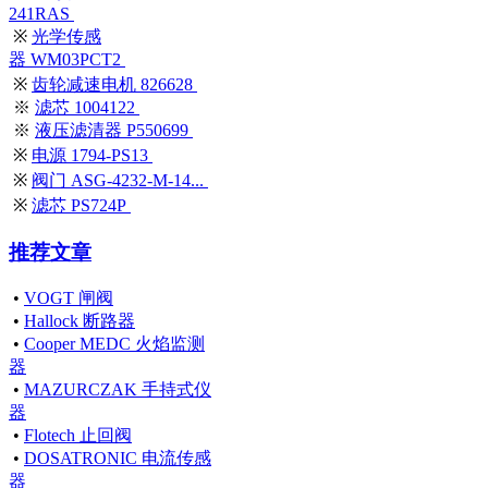
241RAS
※
光学传感
器 WM03PCT2
※
齿轮减速电机 826628
※
滤芯 1004122
※
液压滤清器 P550699
※
电源 1794-PS13
※
阀门 ASG-4232-M-14...
※
滤芯 PS724P
推荐文章
•
VOGT 闸阀
•
Hallock 断路器
•
Cooper MEDC 火焰监测
器
•
MAZURCZAK 手持式仪
器
•
Flotech 止回阀
•
DOSATRONIC 电流传感
器