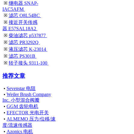
※
继电器 SNAP-
IAC5AFM
※
滤芯 O8L54BC
※
接近开关传感
器 E57SAL18A2
※
柴油滤芯 p537877
※
滤芯 PR3292Q
※
液压滤芯 K-23014
※
滤芯 PS301B
※
转子接头 9311-100
推荐文章
•
Sevenstar 电阻
•
Weiler Brush Company
Inc. 小型混合阀瓣
•
GGM 齿轮电机
•
EFECTOR 光电开关
•
ALMEMO 压力/位移/速
度/流速传感器
•
Azonics 电机