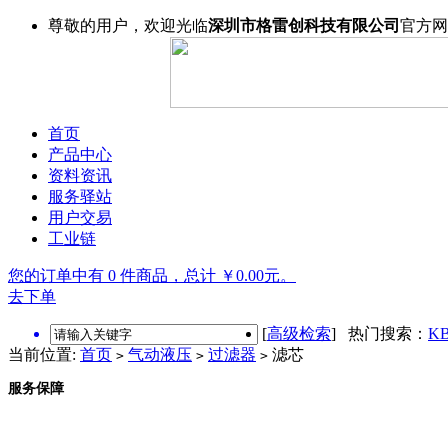
尊敬的用户，欢迎光临
深圳市格雷创科技有限公司
官方网
首页
产品中心
资料资讯
服务驿站
用户交易
工业链
您的订单中有 0 件商品，总计 ￥0.00元。
去下单
[
高级检索
] 热门搜索：
KB
当前位置:
首页
气动液压
过滤器
滤芯
>
>
>
服务保障