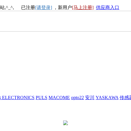
站,^_^, 已注册
[请登录]
，新用户
[马上注册]
供应商入口
 ELECTRONICS
PULS
MACOME
opto22
安川
YASKAWA
传感