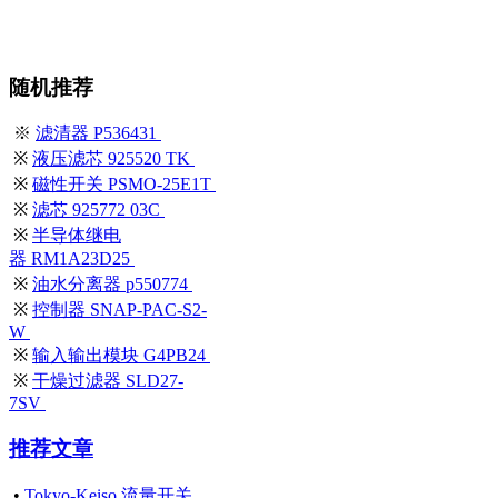
随机推荐
※
滤清器 P536431
※
液压滤芯 925520 TK
※
磁性开关 PSMO-25E1T
※
滤芯 925772 03C
※
半导体继电
器 RM1A23D25
※
油水分离器 p550774
※
控制器 SNAP-PAC-S2-
W
※
输入输出模块 G4PB24
※
干燥过滤器 SLD27-
7SV
推荐文章
•
Tokyo-Keiso 流量开关