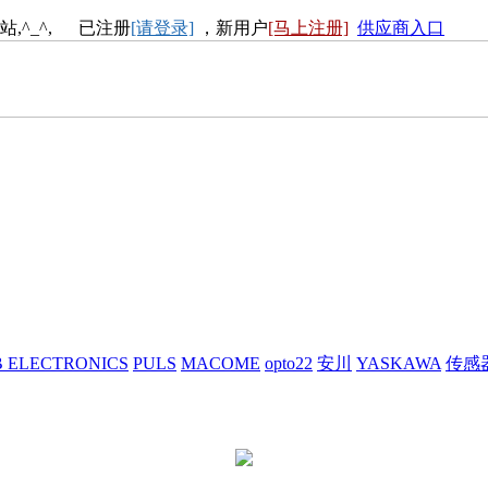
站,^_^, 已注册
[请登录]
，新用户
[马上注册]
供应商入口
 ELECTRONICS
PULS
MACOME
opto22
安川
YASKAWA
传感