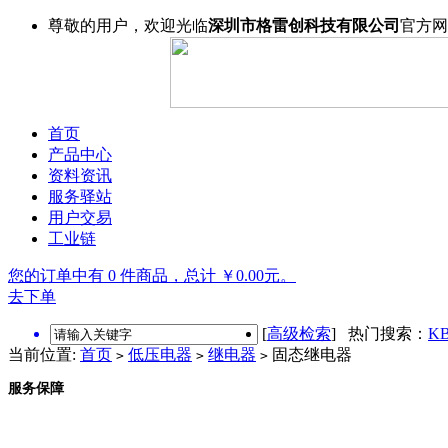
尊敬的用户，欢迎光临
深圳市格雷创科技有限公司
官方网
首页
产品中心
资料资讯
服务驿站
用户交易
工业链
您的订单中有 0 件商品，总计 ￥0.00元。
去下单
[
高级检索
] 热门搜索：
KB
当前位置:
首页
低压电器
继电器
固态继电器
>
>
>
服务保障