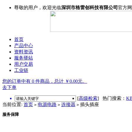
尊敬的用户，欢迎光临
深圳市格雷创科技有限公司
官方网
首页
产品中心
资料资讯
服务驿站
用户交易
工业链
您的订单中有 0 件商品，总计 ￥0.00元。
去下单
[
高级检索
] 热门搜索：
KB
当前位置:
首页
电源电路
连接器
插头插座
>
>
>
服务保障