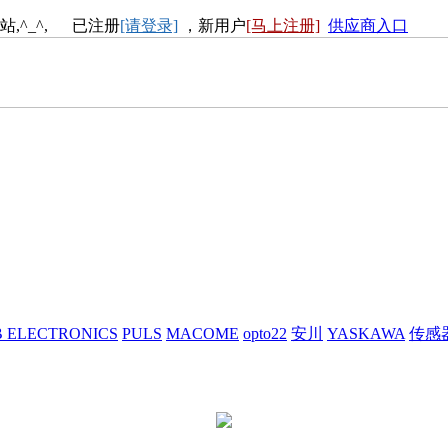
站,^_^, 已注册
[请登录]
，新用户
[马上注册]
供应商入口
 ELECTRONICS
PULS
MACOME
opto22
安川
YASKAWA
传感