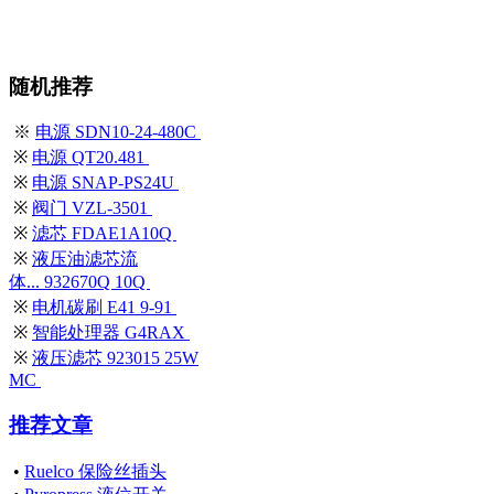
随机推荐
※
电源 SDN10-24-480C
※
电源 QT20.481
※
电源 SNAP-PS24U
※
阀门 VZL-3501
※
滤芯 FDAE1A10Q
※
液压油滤芯流
体... 932670Q 10Q
※
电机碳刷 E41 9-91
※
智能处理器 G4RAX
※
液压滤芯 923015 25W
MC
推荐文章
•
Ruelco 保险丝插头