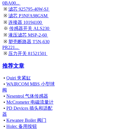
0BA00...
※
滤芯 925795-40W-SJ
※
滤芯 P3NFA98GSM
※
连接器 10194100
※
传感器开关 ALS230
※
液压滤芯 MSP-2-60
※
塑壳断路器 T5N-630
PR221...
※
压力开关 81521501
推荐文章
•
Quiri 夹紧缸
•
WAIRCOM MBS 小型球
阀
•
Nesentrol 气体传感器
•
McCrometer 电磁流量计
•
PD Devices 插头和适配
器
•
Kewanee Boiler 阀门
•
Holec 备用按钮