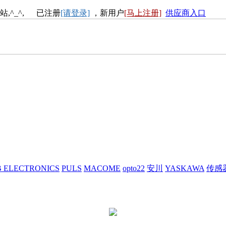
站,^_^, 已注册
[请登录]
，新用户
[马上注册]
供应商入口
 ELECTRONICS
PULS
MACOME
opto22
安川
YASKAWA
传感