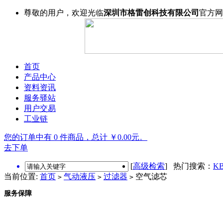
尊敬的用户，欢迎光临
深圳市格雷创科技有限公司
官方网
首页
产品中心
资料资讯
服务驿站
用户交易
工业链
您的订单中有 0 件商品，总计 ￥0.00元。
去下单
[
高级检索
] 热门搜索：
KB
当前位置:
首页
气动液压
过滤器
空气滤芯
>
>
>
服务保障