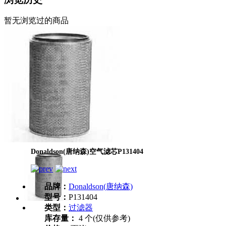
暂无浏览过的商品
Donaldson(唐纳森)空气滤芯P131404
品牌：
Donaldson(唐纳森)
型号：
P131404
类型：
过滤器
库存量：
4 个(仅供参考)