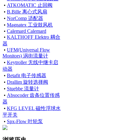
•
ATKOMATIC 止回阀
•
B.Bille 离心式风扇
•
NorComp 适配器
•
Magnatex 工业鼓风机
•
Calemard Calemard
•
KALTHOFF Elektro 耦合
器
•
UFM(Universal Flow
Monitors) 涡街流量计
•
Keytroller 无线中继卡启
动器
•
Betafit 电子传感器
•
Drallim 旋转选择阀
•
Stuebbe 流量计
•
Absocoder 齿条位置传感
器
•
KFG LEVEL 磁性浮球水
平开关
•
Spx-Flow 叶轮泵
浏览历史