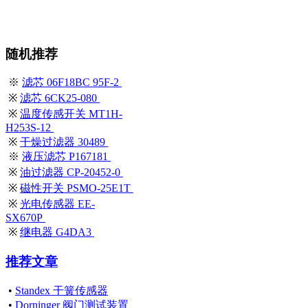
随机推荐
※
滤芯 06F18BC 95F-2
※
滤芯 6CK25-080
※
温度传感开关 MT1H-
H253S-12
※
干燥过滤器 30489
※
液压滤芯 P167181
※
油过滤器 CP-20452-0
※
磁性开关 PSMO-25E1T
※
光电传感器 EE-
SX670P
※
继电器 G4DA3
推荐文章
•
Standex 干簧传感器
•
Dorninger 阀门测试装置