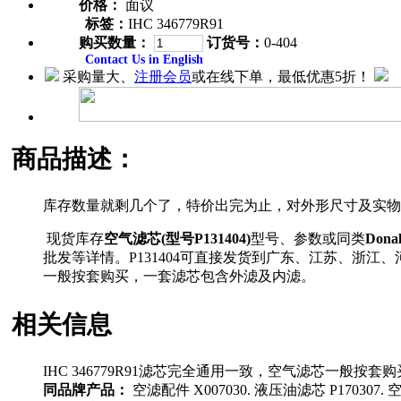
价格：
面议
标签：
IHC 346779R91
购买数量：
订货号：
0-404
Contact Us in English
采购量大、
注册会员
或在线下单，最低优惠5折！
商品描述：
库存数量就剩几个了，特价出完为止，对外形尺寸及实物
现货库存
空气滤芯(型号P131404)
型号、参数或同类
Dona
批发等详情。P131404可直接发货到广东、江苏、浙江、
一般按套购买，一套滤芯包含外滤及内滤。
相关信息
IHC 346779R91滤芯完全通用一致，空气滤芯一般按
同品牌产品：
空滤配件 X007030. 液压油滤芯 P170307. 空气