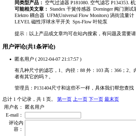
同类型产品：
空气过滤器 P181080. 空气滤芯 P134353. 机
可能相关文章：
Standex 干簧传感器 Dorninger 阀门测试装
Elektro 耦合器 UFM(Universal Flow Monitors) 涡
LEVEL 磁性浮球水平开关 Spx-Flow 叶轮泵
提示：以上产品或文章均可在站内搜索，有问题及需要请
用户评论
(共
1
条评论)
匿名用户
( 2012-04-07 21:17:57 )
有几种尺寸的滤芯，1、内径：88 外：103 高：366；2、内径：
者有其它的吗？。
管理员：
P131404尺寸和这些不一样，具体我们帮您查
总计 1 个记录，共 1 页。
第一页
上一页
下一页
最末页
用户名：
匿名用户
E-mail：
评论内
容：