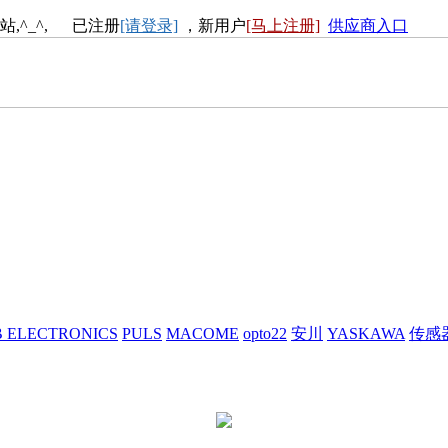
站,^_^, 已注册
[请登录]
，新用户
[马上注册]
供应商入口
 ELECTRONICS
PULS
MACOME
opto22
安川
YASKAWA
传感