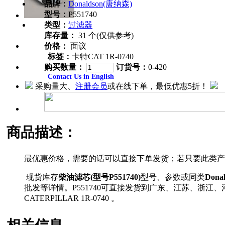
品牌：
Donaldson(唐纳森)
型号：
P551740
类型：
过滤器
库存量：
31 个(仅供参考)
价格：
面议
标签：
卡特CAT 1R-0740
购买数量：
订货号：
0-420
Contact Us in English
采购量大、
注册会员
或在线下单，最低优惠5折！
商品描述：
最优惠价格，需要的话可以直接下单发货；若只要此类产
现货库存
柴油滤芯(型号P551740)
型号、参数或同类
Dona
批发等详情。P551740可直接发货到广东、江苏、浙
CATERPILLAR 1R-0740 。