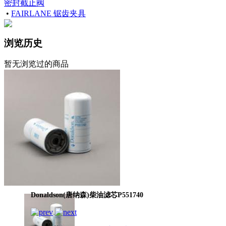
密封截止阀
•
FAIRLANE 锯齿夹具
浏览历史
暂无浏览过的商品
Donaldson(唐纳森)柴油滤芯P551740