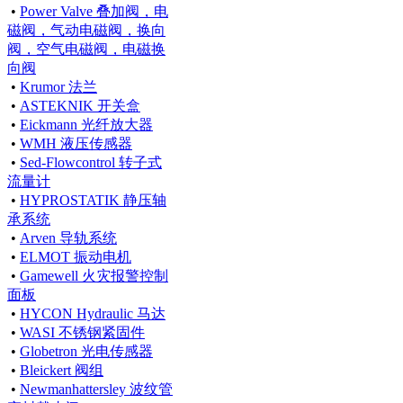
•
Power Valve 叠加阀，电
磁阀，气动电磁阀，换向
阀，空气电磁阀，电磁换
向阀
•
Krumor 法兰
•
ASTEKNIK 开关盒
•
Eickmann 光纤放大器
•
WMH 液压传感器
•
Sed-Flowcontrol 转子式
流量计
•
HYPROSTATIK 静压轴
承系统
•
Arven 导轨系统
•
ELMOT 振动电机
•
Gamewell 火灾报警控制
面板
•
HYCON Hydraulic 马达
•
WASI 不锈钢紧固件
•
Globetron 光电传感器
•
Bleickert 阀组
•
Newmanhattersley 波纹管