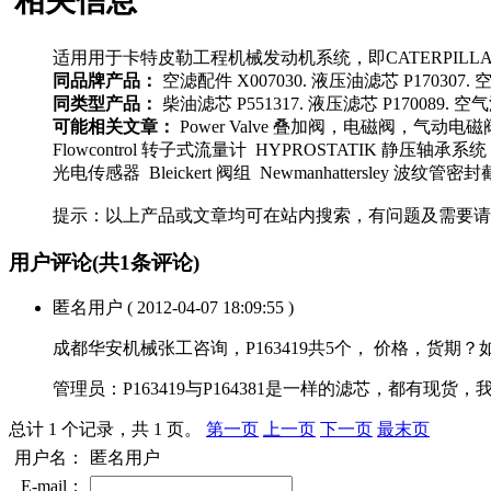
相关信息
适用用于卡特皮勒工程机械发动机系统，即CATERPILLAR 1
同品牌产品：
空滤配件 X007030. 液压油滤芯 P170307. 空气
同类型产品：
柴油滤芯 P551317. 液压滤芯 P170089. 空气滤
可能相关文章：
Power Valve 叠加阀，电磁阀，气动电磁
Flowcontrol 转子式流量计 HYPROSTATIK 静压轴承系统 
光电传感器 Bleickert 阀组 Newmanhattersley 波纹
提示：以上产品或文章均可在站内搜索，有问题及需要请
用户评论
(共
1
条评论)
匿名用户
( 2012-04-07 18:09:55 )
成都华安机械张工咨询，P163419共5个， 价格，货期？
管理员：
P163419与P164381是一样的滤芯，都有现
总计 1 个记录，共 1 页。
第一页
上一页
下一页
最末页
用户名：
匿名用户
E-mail：