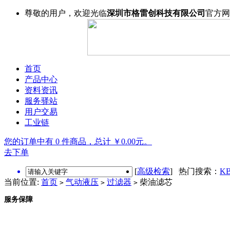
尊敬的用户，欢迎光临
深圳市格雷创科技有限公司
官方网
首页
产品中心
资料资讯
服务驿站
用户交易
工业链
您的订单中有 0 件商品，总计 ￥0.00元。
去下单
[
高级检索
] 热门搜索：
KB
当前位置:
首页
气动液压
过滤器
柴油滤芯
>
>
>
服务保障