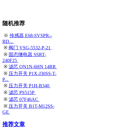
随机推荐
※
传感器 E68-SVSPR--
BD...
※
阀门 VSG-5532-P-21
※
固态继电器 SSRT-
240F25
※
滤芯 QN1N-6HN 14RR
※
压力开关 P1X-J30SS-T-
P...
※
压力开关 P1H-B340
※
滤芯 PS515P
※
滤芯 07F46AC
※
压力开关 B1T-M12SS-
GE
推荐文章