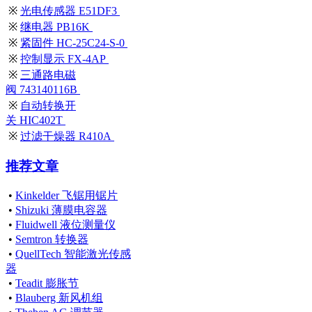
※
光电传感器 E51DF3
※
继电器 PB16K
※
紧固件 HC-25C24-S-0
※
控制显示 FX-4AP
※
三通路电磁
阀 743140116B
※
自动转换开
关 HIC402T
※
过滤干燥器 R410A
推荐文章
•
Kinkelder 飞锯用锯片
•
Shizuki 薄膜电容器
•
Fluidwell 液位测量仪
•
Semtron 转换器
•
QuellTech 智能激光传感
器
•
Teadit 膨胀节
•
Blauberg 新风机组