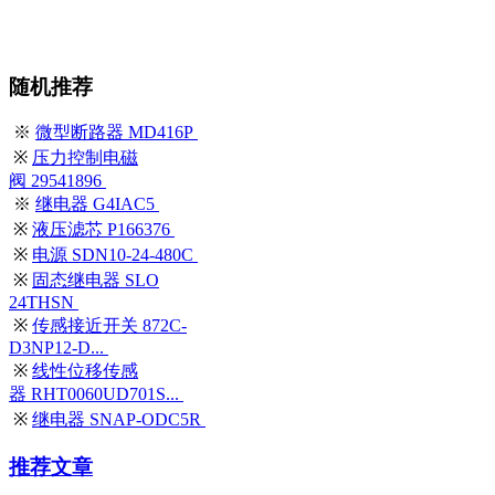
随机推荐
※
微型断路器 MD416P
※
压力控制电磁
阀 29541896
※
继电器 G4IAC5
※
液压滤芯 P166376
※
电源 SDN10-24-480C
※
固态继电器 SLO
24THSN
※
传感接近开关 872C-
D3NP12-D...
※
线性位移传感
器 RHT0060UD701S...
※
继电器 SNAP-ODC5R
推荐文章