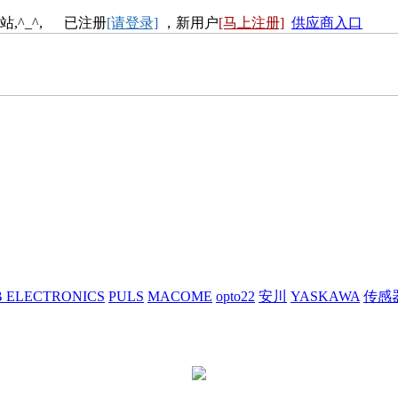
站,^_^, 已注册
[请登录]
，新用户
[马上注册]
供应商入口
 ELECTRONICS
PULS
MACOME
opto22
安川
YASKAWA
传感