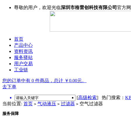
尊敬的用户，欢迎光临
深圳市格雷创科技有限公司
官方网
首页
产品中心
资料资讯
服务驿站
用户交易
工业链
您的订单中有 0 件商品，总计 ￥0.00元。
去下单
[
高级检索
] 热门搜索：
KB
当前位置:
首页
气动液压
过滤器
空气过滤器
>
>
>
服务保障