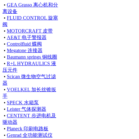
•
GEA Grasso 离心机和分
离设备
•
FLUID CONTROL 旋塞
阀
•
MOTORCRAFT 皮带
•
AE&T 电子警报器
•
Controlfluid 蝶阀
•
Megatone 连接器
•
Baumann springs 铜线圈
•
R+L HYDRAULICS 液
压元件
•
Scican 微生物空气过滤
器
•
VOELKEL 加长丝锥扳
手
•
SPECK 水箱泵
•
Leister 气体探测器
•
CENTENT 步进电机及
驱动器
•
Planeck 印刷电路板
•
Genrad 全功能测试仪