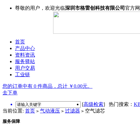
尊敬的用户，欢迎光临
深圳市格雷创科技有限公司
官方网
首页
产品中心
资料资讯
服务驿站
用户交易
工业链
您的订单中有 0 件商品，总计 ￥0.00元。
去下单
[
高级检索
] 热门搜索：
KB
当前位置:
首页
气动液压
过滤器
空气滤芯
>
>
>
服务保障