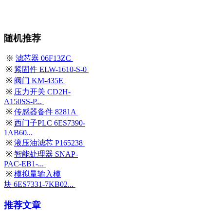
随机推荐
※
滤芯器 06F13ZC
※
紧固件 ELW-1610-S-0
※
阀门 KM-435E
※
压力开关 CD2H-
A150SS-P...
※
传感器备件 8281A
※
西门子PLC 6ES7390-
1AB60...
※
液压油滤芯 P165238
※
智能处理器 SNAP-
PAC-EB1-...
※
模拟量输入模
块 6ES7331-7KB02...
推荐文章