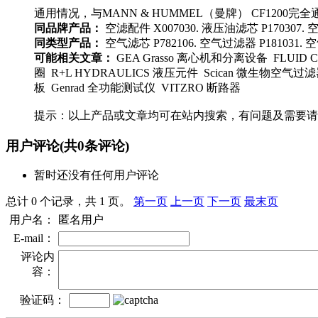
通用情况，与MANN & HUMMEL（曼牌） CF1200完
同品牌产品：
空滤配件 X007030. 液压油滤芯 P170307. 空气
同类型产品：
空气滤芯 P782106. 空气过滤器 P181031. 空
可能相关文章：
GEA Grasso 离心机和分离设备 FLUID CO
圈 R+L HYDRAULICS 液压元件 Scican 微生物空气过
板 Genrad 全功能测试仪 VITZRO 断路器
提示：以上产品或文章均可在站内搜索，有问题及需要请
用户评论
(共
0
条评论)
暂时还没有任何用户评论
总计 0 个记录，共 1 页。
第一页
上一页
下一页
最末页
用户名：
匿名用户
E-mail：
评论内
容：
验证码：