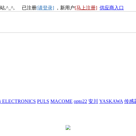
站,^_^, 已注册
[请登录]
，新用户
[马上注册]
供应商入口
 ELECTRONICS
PULS
MACOME
opto22
安川
YASKAWA
传感