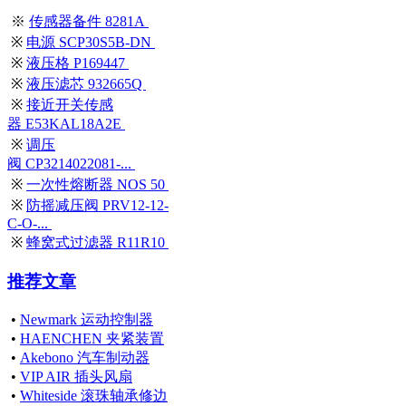
※
传感器备件 8281A
※
电源 SCP30S5B-DN
※
液压格 P169447
※
液压滤芯 932665Q
※
接近开关传感
器 E53KAL18A2E
※
调压
阀 CP3214022081-...
※
一次性熔断器 NOS 50
※
防摇减压阀 PRV12-12-
C-O-...
※
蜂窝式过滤器 R11R10
推荐文章
•
Newmark 运动控制器
•
HAENCHEN 夹紧装置
•
Akebono 汽车制动器
•
VIP AIR 插头风扇
•
Whiteside 滚珠轴承修边