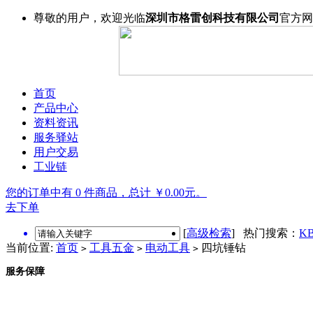
尊敬的用户，欢迎光临
深圳市格雷创科技有限公司
官方网
首页
产品中心
资料资讯
服务驿站
用户交易
工业链
您的订单中有 0 件商品，总计 ￥0.00元。
去下单
[
高级检索
] 热门搜索：
KB
当前位置:
首页
工具五金
电动工具
四坑锤钻
>
>
>
服务保障