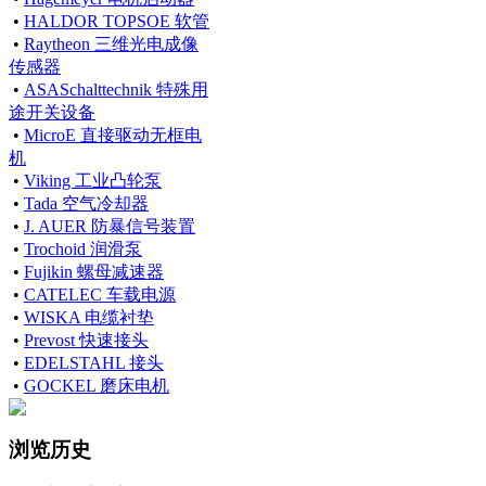
•
HALDOR TOPSOE 软管
•
Raytheon 三维光电成像
传感器
•
ASASchalttechnik 特殊用
途开关设备
•
MicroE 直接驱动无框电
机
•
Viking 工业凸轮泵
•
Tada 空气冷却器
•
J. AUER 防暴信号装置
•
Trochoid 润滑泵
•
Fujikin 螺母减速器
•
CATELEC 车载电源
•
WISKA 电缆衬垫
•
Prevost 快速接头
•
EDELSTAHL 接头
•
GOCKEL 磨床电机
浏览历史