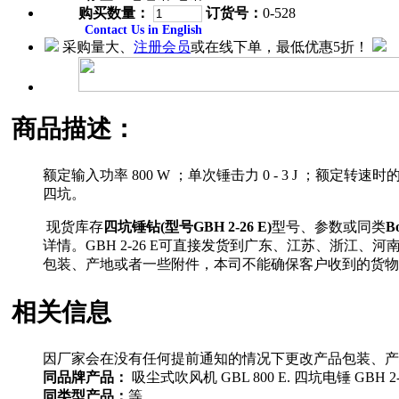
购买数量：
订货号：
0-528
Contact Us in English
采购量大、
注册会员
或在线下单，最低优惠5折！
商品描述：
额定输入功率 800 W ；单次锤击力 0 - 3 J ；额定转速时的冲击率 
四坑。
现货库存
四坑锤钻(型号GBH 2-26 E)
型号、参数或同类
B
详情。GBH 2-26 E可直接发货到广东、江苏、浙
包装、产地或者一些附件，本司不能确保客户收到的货物
相关信息
因厂家会在没有任何提前通知的情况下更改产品包装、产
同品牌产品：
吸尘式吹风机 GBL 800 E. 四坑电锤 GBH 2-18
同类型产品：
等