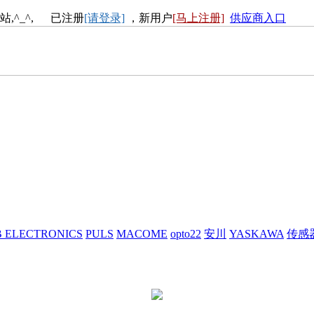
站,^_^, 已注册
[请登录]
，新用户
[马上注册]
供应商入口
 ELECTRONICS
PULS
MACOME
opto22
安川
YASKAWA
传感