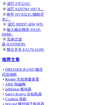
※
滤芯 07F22AC
※
滤芯 932679Q 10Q X...
※
附件 HVX021C/辅助开
关2...
※
滤芯 909297 40W WN
※
输入输出模块 SNAP-
D6MC
※
流体过滤
器 HANNIFIN
※
限位开关 EA170-11100
推荐文章
•
DRESSER-RAND 轴流
式压缩机
•
Rembe 无焰泄爆装置
•
ARK 电磁阀
•
isiMotion 驱动器
•
Sanyo Kogyo 冷却风扇
•
Cooltron 风机
•
Itelcond 螺丝端子电容器