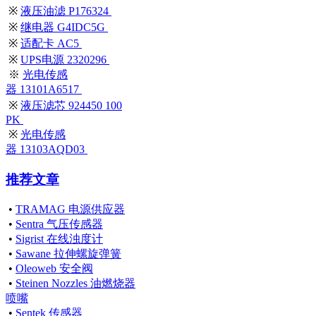
※
液压油滤 P176324
※
继电器 G4IDC5G
※
适配卡 AC5
※
UPS电源 2320296
※
光电传感
器 13101A6517
※
液压滤芯 924450 100
PK
※
光电传感
器 13103AQD03
推荐文章
•
TRAMAG 电源供应器
•
Sentra 气压传感器
•
Sigrist 在线浊度计
•
Sawane 拉伸螺旋弹簧
•
Oleoweb 安全阀
•
Steinen Nozzles 油燃烧器
喷嘴
•
Sentek 传感器