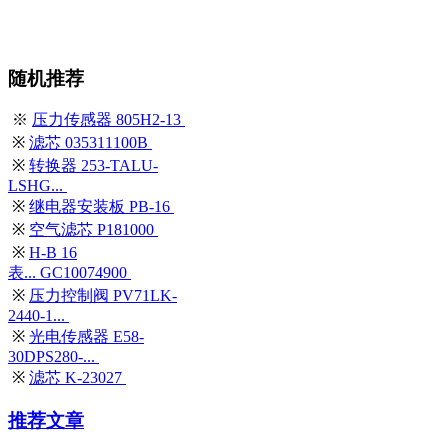
随机推荐
※
压力传感器 805H2-13
※
滤芯 035311100B
※
转换器 253-TALU-
LSHG...
※
继电器安装板 PB-16
※
空气滤芯 P181000
※
H-B 16
表... GC10074900
※
压力控制阀 PV71LK-
2440-1...
※
光电传感器 E58-
30DPS280-...
※
滤芯 K-23027
推荐文章