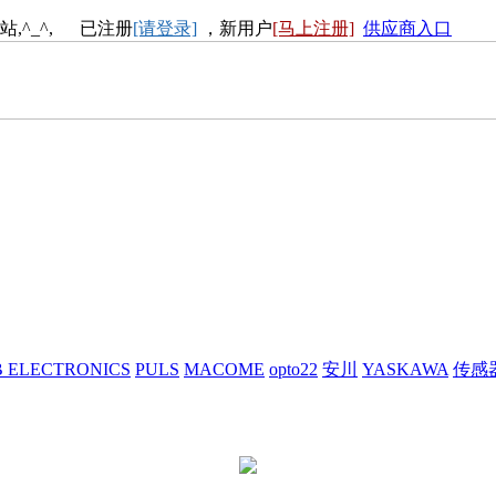
站,^_^, 已注册
[请登录]
，新用户
[马上注册]
供应商入口
 ELECTRONICS
PULS
MACOME
opto22
安川
YASKAWA
传感