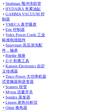
•
Strahman 预冲洗软管
•
HYDAIRA 夹紧油缸
•
GAMMA VACUUM 控
制器
•
VMECA 真空吸盘
•
Erie 控制器
•
Volex Power Cords 工业
标准电缆组件
•
Spraymart 高压清洗配
件，轴承
•
Ritelite 插座
•
Z+F 剥离工具
•
Kanson Electronics 自定
义传感器
•
Traco Power 大功率机架
式变频器和逆变器
•
Scanrex 软管
•
Myron 流量开关
•
Sondex 蒸发器
•
Linseis 差热分析仪
•
Oilair 换热器