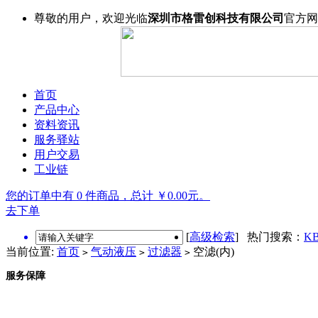
尊敬的用户，欢迎光临
深圳市格雷创科技有限公司
官方网
首页
产品中心
资料资讯
服务驿站
用户交易
工业链
您的订单中有 0 件商品，总计 ￥0.00元。
去下单
[
高级检索
] 热门搜索：
KB
当前位置:
首页
气动液压
过滤器
空滤(内)
>
>
>
服务保障