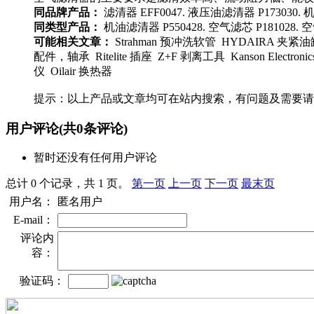
同品牌产品：
滤清器 EFF0047. 液压油滤清器 P173030. 机油
同类型产品：
机油滤清器 P550428. 空气滤芯 P181028. 空
可能相关文章：
Strahman 预冲洗软管 HYDAIRA 夹紧油缸
配件，轴承 Ritelite 插座 Z+F 剥离工具 Kanson Elect
仪 Oilair 换热器
提示：以上产品或文章均可在站内搜索，有问题及需要请
用户评论
(共
0
条评论)
暂时还没有任何用户评论
总计 0 个记录，共 1 页。
第一页
上一页
下一页
最末页
用户名：
匿名用户
E-mail：
评论内
容：
验证码：