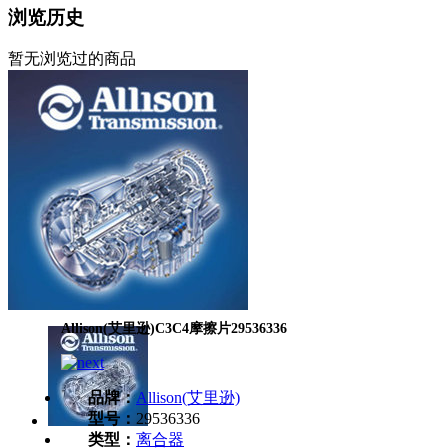
浏览历史
暂无浏览过的商品
Allison(艾里逊)C3C4摩擦片29536336
品牌：
Allison(艾里逊)
型号：
29536336
类型：
离合器