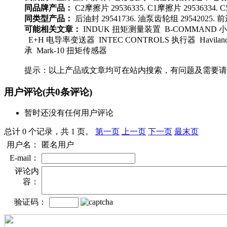
同品牌产品：
C2摩擦片 29536335. C1摩擦片 29536334. 
同类型产品：
后油封 29541736. 油泵齿轮组 29542025. 
可能相关文章：
INDUK 扭矩测量装置 B-COMMAND 小齿
E+H 电导率变送器 INTEC CONTROLS 执行器 Havilan
承 Mark-10 扭矩传感器
提示：以上产品或文章均可在站内搜索，有问题及需要请
用户评论
(共
0
条评论)
暂时还没有任何用户评论
总计 0 个记录，共 1 页。
第一页
上一页
下一页
最末页
用户名：
匿名用户
E-mail：
评论内
容：
验证码：