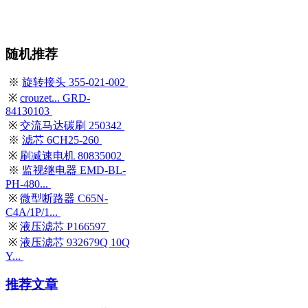
随机推荐
※
旋转接头 355-021-002
※
crouzet... GRD-
84130103
※
交流马达碳刷 250342
※
滤芯 6CH25-260
※
刷减速电机 80835002
※
监视继电器 EMD-BL-
PH-480...
※
微型断路器 C65N-
C4A/1P/1...
※
液压滤芯 P166597
※
液压滤芯 932679Q 10Q
Y...
推荐文章