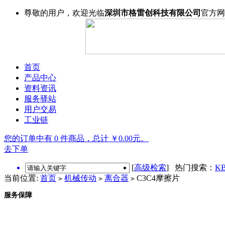
尊敬的用户，欢迎光临
深圳市格雷创科技有限公司
官方网
首页
产品中心
资料资讯
服务驿站
用户交易
工业链
您的订单中有 0 件商品，总计 ￥0.00元。
去下单
[
高级检索
] 热门搜索：
KB
当前位置:
首页
机械传动
离合器
C3C4摩擦片
>
>
>
服务保障