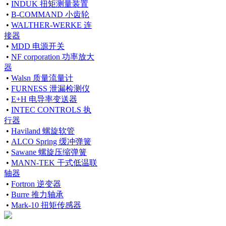
•
INDUK 扭矩测量装置
•
B-COMMAND 小齿轮
•
WALTHER-WERKE 连
接器
•
MDD 电源开关
•
NF corporation 功率放大
器
•
Walsn 质量流量计
•
FURNESS 泄漏检测仪
•
E+H 电导率变送器
•
INTEC CONTROLS 执
行器
•
Haviland 螺旋软管
•
ALCO Spring 缓冲弹簧
•
Sawane 螺旋压缩弹簧
•
MANN-TEK 干式低温联
轴器
•
Fortron 逆变器
•
Burre 推力轴承
•
Mark-10 扭矩传感器