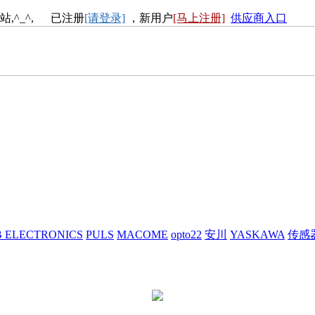
站,^_^, 已注册
[请登录]
，新用户
[马上注册]
供应商入口
 ELECTRONICS
PULS
MACOME
opto22
安川
YASKAWA
传感