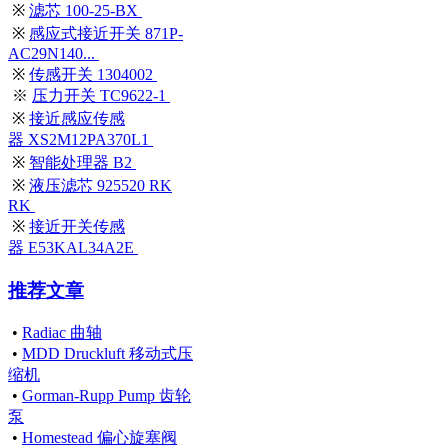
※
滤芯 100-25-BX
※
感应式接近开关 871P-
AC29N140...
※
传感开关 1304002
※
压力开关 TC9622-1
※
接近感应传感
器 XS2M12PA370L1
※
智能处理器 B2
※
液压滤芯 925520 RK
RK
※
接近开关传感
器 E53KAL34A2E
推荐文章
•
Radiac 曲轴
•
MDD Druckluft 移动式压
缩机
•
Gorman-Rupp Pump 齿轮
泵
•
Homestead 偏心旋塞阀