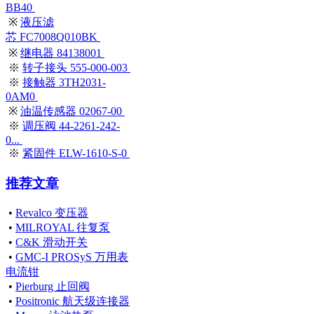
BB40
※
液压滤
芯 FC7008Q010BK
※
继电器 84138001
※
转子接头 555-000-003
※
接触器 3TH2031-
0AM0
※
油温传感器 02067-00
※
调压阀 44-2261-242-
0...
※
紧固件 ELW-1610-S-0
推荐文章
•
Revalco 变压器
•
MILROYAL 往复泵
•
C&K 滑动开关
•
GMC-I PROSyS 万用表
电流钳
•
Pierburg 止回阀
•
Positronic 航天级连接器