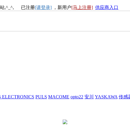
站,^_^, 已注册
[请登录]
，新用户
[马上注册]
供应商入口
 ELECTRONICS
PULS
MACOME
opto22
安川
YASKAWA
传感