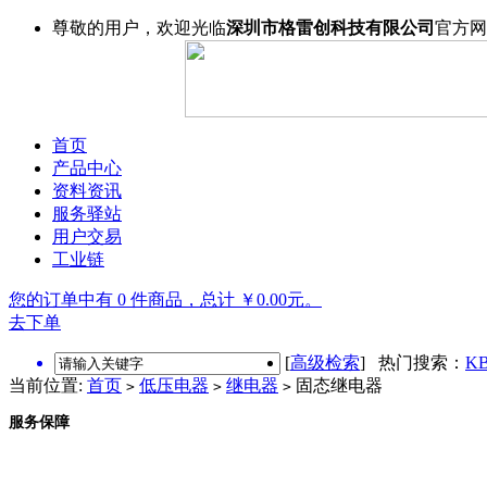
尊敬的用户，欢迎光临
深圳市格雷创科技有限公司
官方网
首页
产品中心
资料资讯
服务驿站
用户交易
工业链
您的订单中有 0 件商品，总计 ￥0.00元。
去下单
[
高级检索
] 热门搜索：
KB
当前位置:
首页
低压电器
继电器
固态继电器
>
>
>
服务保障