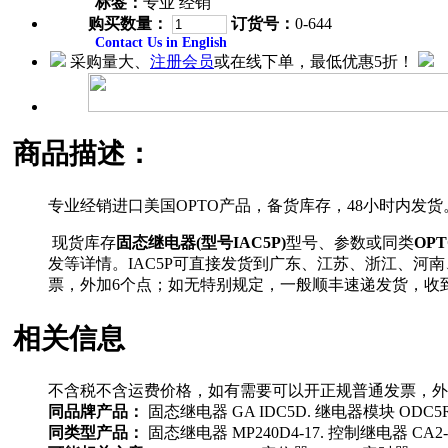
标签：
专业 经销
购买数量：
订货号：
0-644
Contact Us in English
采购量大、
注册会员
或在线下单，最低优惠5折！
商品描述：
专业经销进口美国OPTO产品，备货库存，48小时内发
现货库存
固态继电器(型号IAC5P)
型号、参数或同类
OPT
发等详情。IAC5P可直接发货到广东、江苏、浙江、
票，外加6个点；如无特别规定，一般顺丰速递发货，收
相关信息
不含税不含运费价格，如有需要可以开正规普通发票，外
同品牌产品：
固态继电器 GA IDC5D. 继电器模块 ODC5R.
同类型产品：
固态继电器 MP240D4-17. 控制继电器 CA2-