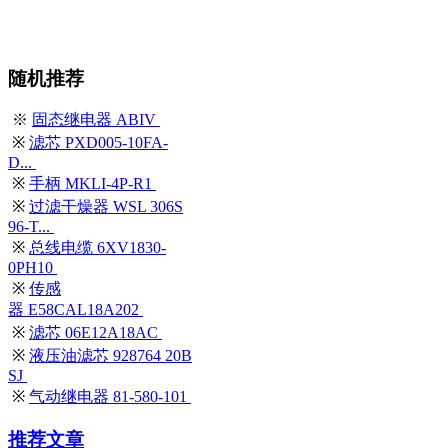
随机推荐
※
固态继电器 ABIV
※
滤芯 PXD005-10FA-
D...
※
手柄 MKLI-4P-R1
※
过滤干燥器 WSL 306S
96-T...
※
总线电缆 6XV1830-
0PH10
※
传感
器 E58CAL18A202
※
滤芯 06E12A18AC
※
液压油滤芯 928764 20B
SJ
※
气动继电器 81-580-101
推荐文章