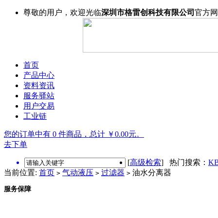
尊敬的用户，欢迎光临
深圳市格雷创科技有限公司
官方网
首页
产品中心
资料资讯
服务驿站
用户交易
工业链
您的订单中有 0 件商品，总计 ￥0.00元。
去下单
[
高级检索
] 热门搜索：
KB
当前位置:
首页
气动液压
过滤器
油水分离器
>
>
>
服务保障