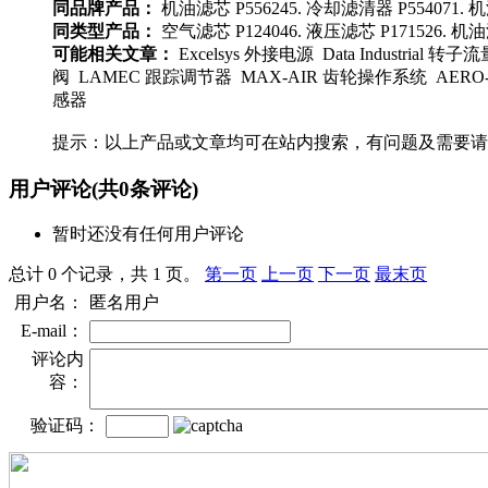
同品牌产品：
机油滤芯 P556245. 冷却滤清器 P554071. 机
同类型产品：
空气滤芯 P124046. 液压滤芯 P171526. 机油滤
可能相关文章：
Excelsys 外接电源 Data Industrial 转子
阀 LAMEC 跟踪调节器 MAX-AIR 齿轮操作系统 AERO-MOT
感器
提示：以上产品或文章均可在站内搜索，有问题及需要请
用户评论
(共
0
条评论)
暂时还没有任何用户评论
总计 0 个记录，共 1 页。
第一页
上一页
下一页
最末页
用户名：
匿名用户
E-mail：
评论内
容：
验证码：