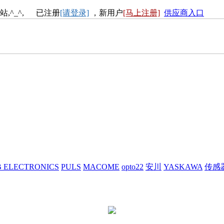
站,^_^, 已注册
[请登录]
，新用户
[马上注册]
供应商入口
 ELECTRONICS
PULS
MACOME
opto22
安川
YASKAWA
传感