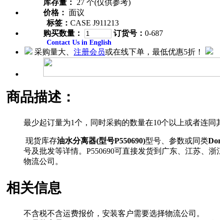
库存量：
27 个(仅供参考)
价格：
面议
标签：
CASE J911213
购买数量：
订货号：
0-687
Contact Us in English
采购量大、
注册会员
或在线下单，最低优惠5折！
商品描述：
最少起订量为1个，同时采购的数量在10个以上或者连
现货库存
油水分离器(型号P550690)
型号、参数或同类
Do
号及批发等详情。P550690可直接发货到广东、江苏
物流公司。
相关信息
不含税不含运费报价，安装客户需要选择物流公司。