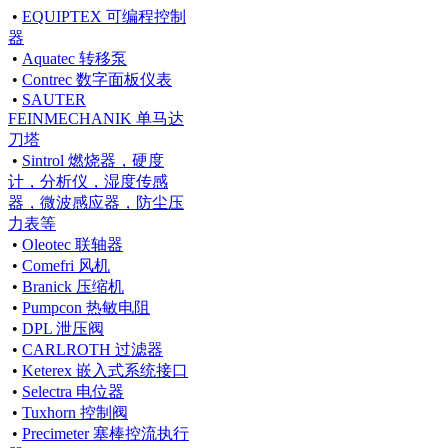
•
EQUIPTEX 可编程控制
器
•
Aquatec 转移泵
•
Contrec 数字面板仪表
•
SAUTER
FEINMECHANIK 单马达
刀塔
•
Sintrol 燃烧器，硬度
计，分析仪，湿度传感
器，微波感应器，防尘压
力表等
•
Oleotec 联轴器
•
Comefri 风机
•
Branick 压缩机
•
Pumpcon 热敏电阻
•
DPL 泄压阀
•
CARLROTH 过滤器
•
Keterex 嵌入式系统接口
•
Selectra 电位器
•
Tuxhorn 控制阀
•
Precimeter 塞棒控流执行