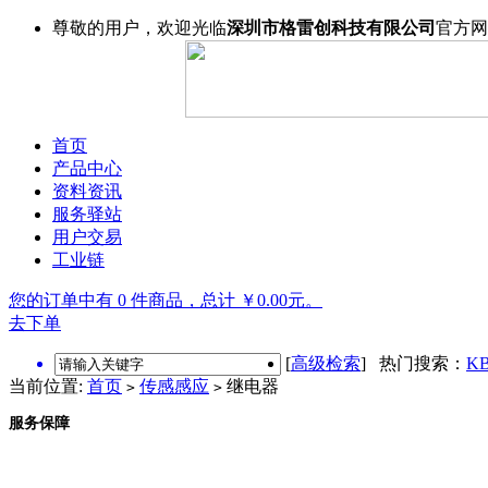
尊敬的用户，欢迎光临
深圳市格雷创科技有限公司
官方网
首页
产品中心
资料资讯
服务驿站
用户交易
工业链
您的订单中有 0 件商品，总计 ￥0.00元。
去下单
[
高级检索
] 热门搜索：
KB
当前位置:
首页
传感感应
继电器
>
>
服务保障