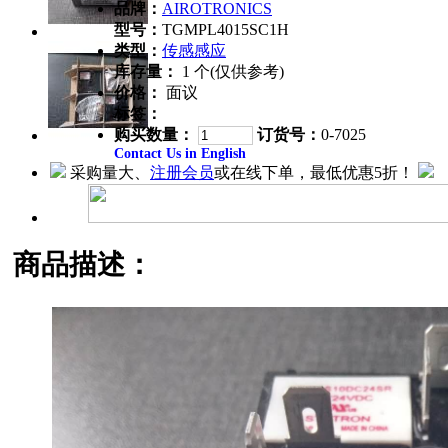
品牌：
AIROTRONICS
型号：
TGMPL4015SC1H
类型：
传感感应
库存量：
1 个(仅供参考)
价格：
面议
标签：
购买数量：
订货号：
0-7025
Contact Us in English
采购量大、
注册会员
或在线下单，最低优惠5折！
商品描述：