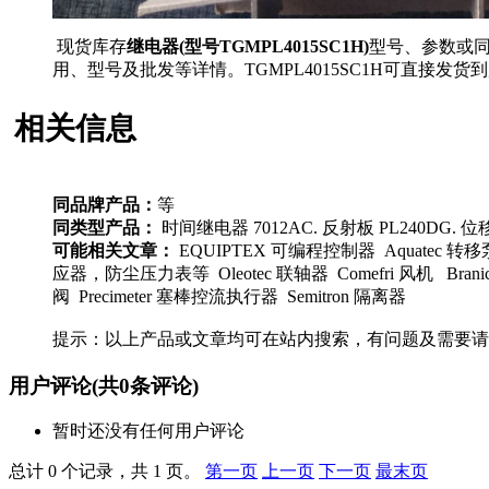
现货库存
继电器(型号TGMPL4015SC1H)
型号、参数或
用、型号及批发等详情。TGMPL4015SC1H可直
相关信息
同品牌产品：
等
同类型产品：
时间继电器 7012AC. 反射板 PL240DG. 位移
可能相关文章：
EQUIPTEX 可编程控制器 Aquatec 
应器，防尘压力表等 Oleotec 联轴器 Comefri 风机 Brani
阀 Precimeter 塞棒控流执行器 Semitron 隔离器
提示：以上产品或文章均可在站内搜索，有问题及需要请
用户评论
(共
0
条评论)
暂时还没有任何用户评论
总计 0 个记录，共 1 页。
第一页
上一页
下一页
最末页