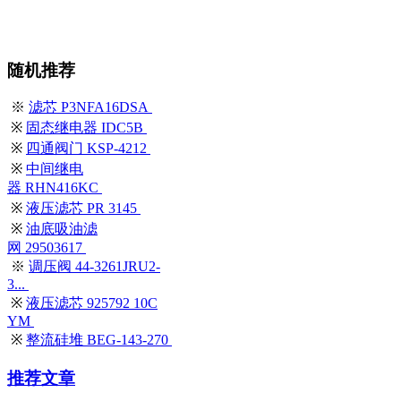
随机推荐
※
滤芯 P3NFA16DSA
※
固态继电器 IDC5B
※
四通阀门 KSP-4212
※
中间继电
器 RHN416KC
※
液压滤芯 PR 3145
※
油底吸油滤
网 29503617
※
调压阀 44-3261JRU2-
3...
※
液压滤芯 925792 10C
YM
※
整流硅堆 BEG-143-270
推荐文章