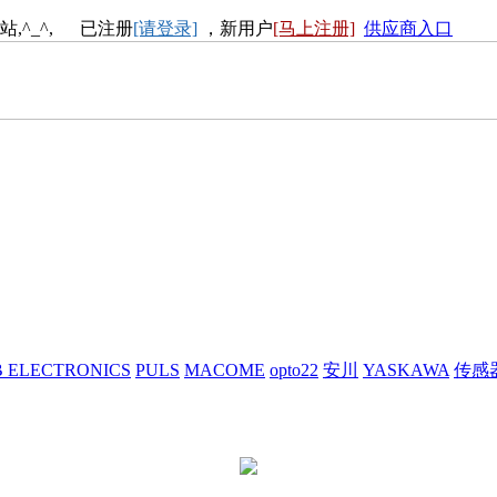
站,^_^, 已注册
[请登录]
，新用户
[马上注册]
供应商入口
 ELECTRONICS
PULS
MACOME
opto22
安川
YASKAWA
传感