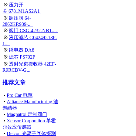
※
压力开
关 6781M1AS2A1
※
调压阀 64-
2862KR939-...
※
阀门 CSG-4232-NB1-...
※
液压滤芯 G0424/0-18P-
1...
※
继电器 DA8
※
滤芯 PS702P
※
透射光束接收器 42EF-
R9RCBV-G...
推荐文章
•
Pro Car 电缆
•
Alliance Manufacturing 油
聚结器
•
Magnatrol 定制阀门
•
Xensor Corporation 单霍
尔效应传感器
•
Detcon 光离子气体探测