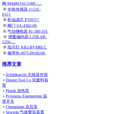
阀 9044ROAC3-MC-...
※
光电传感器 1151E-
6513
※
机油滤芯 P550117
※
阀门 SA-4302-69
※
气动继电器 81-580-101
※
增量编码器 L25R-SB-
1250-...
※
指示灯 XB2-BVM6LC
※
修理包 9075-001B106
推荐文章
•
Schildknecht 无线遥控器
•
Durant Tool Co 切废料装
置
•
Plumb 加热泵
•
Pyropress Engineering 温
度开关
•
Chempump 高压泵
•
Sewerin 气体警告装置