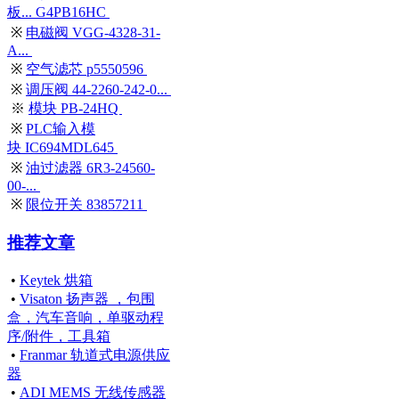
板... G4PB16HC
※
电磁阀 VGG-4328-31-
A...
※
空气滤芯 p5550596
※
调压阀 44-2260-242-0...
※
模块 PB-24HQ
※
PLC输入模
块 IC694MDL645
※
油过滤器 6R3-24560-
00-...
※
限位开关 83857211
推荐文章
•
Keytek 烘箱
•
Visaton 扬声器 ，包围
盒，汽车音响，单驱动程
序/附件，工具箱
•
Franmar 轨道式电源供应
器
•
ADI MEMS 无线传感器