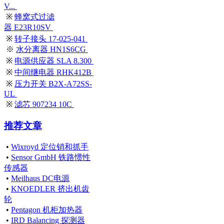
V...
※
蜂窝式过滤
器 E23R10SV
※
转子接头 17-025-041
※
水分离器 HN1S6CG
※
电源供应器 SLA 8.300
※
中间继电器 RHK412B
※
压力开关 B2X-A72SS-
UL
※
滤芯 907234 10C
推荐文章
•
Wixroyd 定位销和抓手
•
Sensor GmbH 铁路惯性
传感器
•
Meilhaus DC电源
•
KNOEDLER 挤出机齿
轮
•
Pentagon 机柜加热器
•
IRD Balancing 探测器