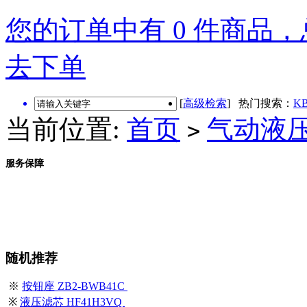
您的订单中有 0 件商品，总
去下单
[
高级检索
] 热门搜索：
KB
当前位置:
首页
气动液
>
服务保障
随机推荐
※
按钮座 ZB2-BWB41C
※
液压滤芯 HF41H3VQ