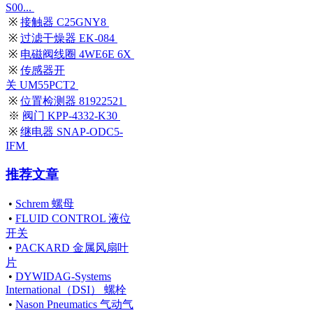
S00...
※
接触器 C25GNY8
※
过滤干燥器 EK-084
※
电磁阀线圈 4WE6E 6X
※
传感器开
关 UM55PCT2
※
位置检测器 81922521
※
阀门 KPP-4332-K30
※
继电器 SNAP-ODC5-
IFM
推荐文章
•
Schrem 螺母
•
FLUID CONTROL 液位
开关
•
PACKARD 金属风扇叶
片
•
DYWIDAG-Systems
International（DSI） 螺栓
•
Nason Pneumatics 气动气