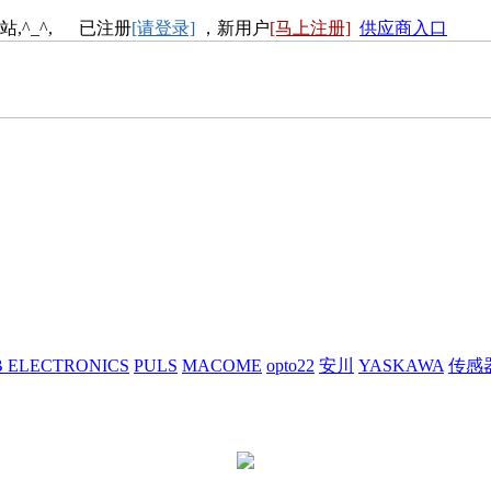
站,^_^, 已注册
[请登录]
，新用户
[马上注册]
供应商入口
 ELECTRONICS
PULS
MACOME
opto22
安川
YASKAWA
传感