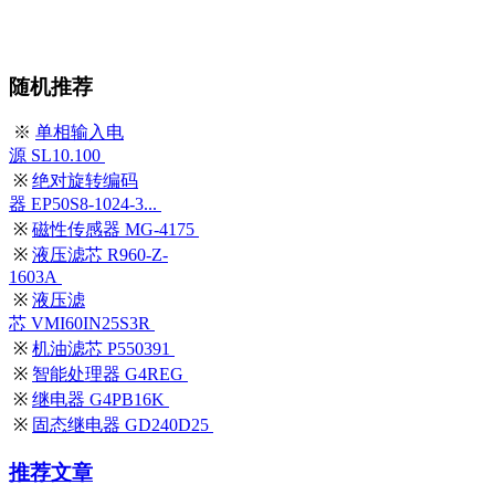
随机推荐
※
单相输入电
源 SL10.100
※
绝对旋转编码
器 EP50S8-1024-3...
※
磁性传感器 MG-4175
※
液压滤芯 R960-Z-
1603A
※
液压滤
芯 VMI60IN25S3R
※
机油滤芯 P550391
※
智能处理器 G4REG
※
继电器 G4PB16K
※
固态继电器 GD240D25
推荐文章