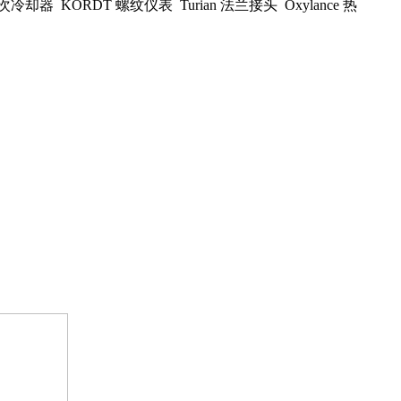
式二次冷却器 KORDT 螺纹仪表 Turian 法兰接头 Oxylance 热