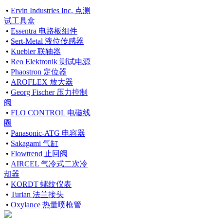
•
Ervin Industries Inc. 点测
试工具盒
•
Essentra 电路板组件
•
Sert-Metal 液位传感器
•
Kuebler 联轴器
•
Reo Elektronik 测试电源
•
Phaostron 定位器
•
AROFLEX 放大器
•
Georg Fischer 压力控制
阀
•
FLO CONTROL 电磁线
圈
•
Panasonic-ATG 电容器
•
Sakagami 气缸
•
Flowtrend 止回阀
•
AIRCEL 气冷式二次冷
却器
•
KORDT 螺纹仪表
•
Turian 法兰接头
•
Oxylance 热量喷枪管