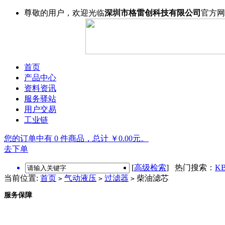
尊敬的用户，欢迎光临
深圳市格雷创科技有限公司
官方网
首页
产品中心
资料资讯
服务驿站
用户交易
工业链
您的订单中有 0 件商品，总计 ￥0.00元。
去下单
[
高级检索
] 热门搜索：
KB
当前位置:
首页
气动液压
过滤器
柴油滤芯
>
>
>
服务保障