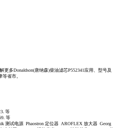
onaldson(唐纳森)柴油滤芯P552341应用、型号及
津等省市。
3. 等
9. 等
tronik 测试电源 Phaostron 定位器 AROFLEX 放大器 Georg