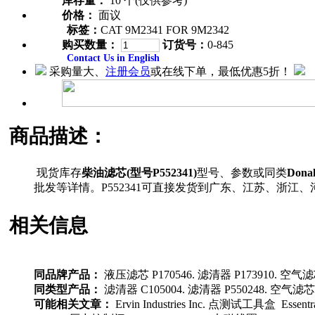
库存量：
10 个(仅供参考)
价格：
面议
标签：
CAT 9M2341 FOR 9M2342
购买数量：
订货号：
0-845
Contact Us in English
采购量大、
注册会员
或在线下单，最低优惠5折！
商品描述：
现货库存
柴油滤芯(型号P552341)
型号、参数或同类
Dona
批发等详情。P552341可直接发货到广东、江苏、浙
相关信息
同品牌产品：
液压滤芯 P170546. 滤清器 P173910. 空气滤芯 
同类型产品：
滤清器 C105004. 滤清器 P550248. 空气滤芯 P
可能相关文章：
Ervin Industries Inc. 点测试工具盒 Es