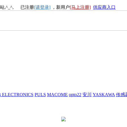
站,^_^, 已注册
[请登录]
，新用户
[马上注册]
供应商入口
 ELECTRONICS
PULS
MACOME
opto22
安川
YASKAWA
传感