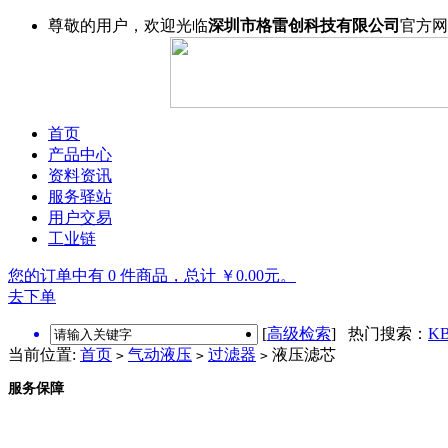
尊敬的用户，欢迎光临
深圳市格雷创科技有限公司
官方网
首页
产品中心
资料资讯
服务驿站
用户交易
工业链
您的订单中有 0 件商品，总计 ￥0.00元。
去下单
[
高级检索
] 热门搜索：
KB
当前位置:
首页
气动液压
过滤器
液压滤芯
>
>
>
服务保障