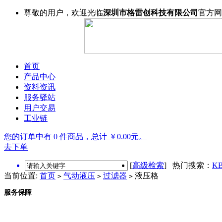
尊敬的用户，欢迎光临
深圳市格雷创科技有限公司
官方网
首页
产品中心
资料资讯
服务驿站
用户交易
工业链
您的订单中有 0 件商品，总计 ￥0.00元。
去下单
[
高级检索
] 热门搜索：
KB
当前位置:
首页
气动液压
过滤器
液压格
>
>
>
服务保障