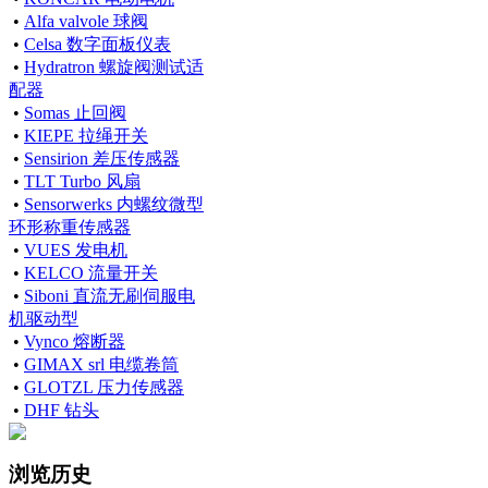
•
Alfa valvole 球阀
•
Celsa 数字面板仪表
•
Hydratron 螺旋阀测试适
配器
•
Somas 止回阀
•
KIEPE 拉绳开关
•
Sensirion 差压传感器
•
TLT Turbo 风扇
•
Sensorwerks 内螺纹微型
环形称重传感器
•
VUES 发电机
•
KELCO 流量开关
•
Siboni 直流无刷伺服电
机驱动型
•
Vynco 熔断器
•
GIMAX srl 电缆卷筒
•
GLOTZL 压力传感器
•
DHF 钻头
浏览历史