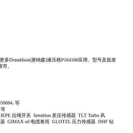
naldson(唐纳森)液压格P164166应用、型号及批发
省市。
0694. 等
 等
EPE 拉绳开关 Sensirion 差压传感器 TLT Turbo 风
 GIMAX srl 电缆卷筒 GLOTZL 压力传感器 DHF 钻