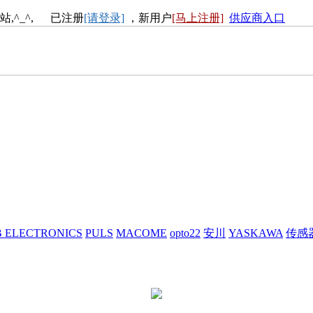
站,^_^, 已注册
[请登录]
，新用户
[马上注册]
供应商入口
 ELECTRONICS
PULS
MACOME
opto22
安川
YASKAWA
传感