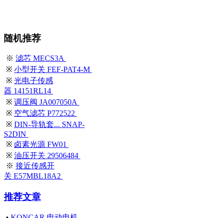
随机推荐
※
滤芯 MECS3A
※
小型开关 FEF-PAT4-M
※
光电子传感
器 14151RL14
※
调压阀 JA007050A
※
空气滤芯 P772522
※
DIN-导轨套... SNAP-
S2DIN
※
卤素光源 FW01
※
油压开关 29506484
※
接近传感开
关 E57MBL18A2
推荐文章
•
KONCAR 电动电机