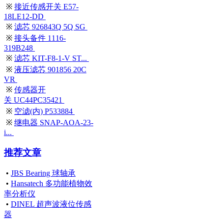
※
接近传感开关 E57-
18LE12-DD
※
滤芯 926843Q 5Q SG
※
接头备件 1116-
319B248
※
滤芯 KIT-F8-1-V ST...
※
液压滤芯 901856 20C
VR
※
传感器开
关 UC44PC35421
※
空滤(内) P533884
※
继电器 SNAP-AOA-23-
i...
推荐文章
•
JBS Bearing 球轴承
•
Hansatech 多功能植物效
率分析仪
•
DINEL 超声波液位传感
器