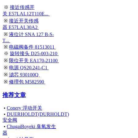
※
接近传感开
关 E57LAL12T110E...
※
接近开关传感
器 E57LAL30A2
※
液位计 SNA 127 B-S-
T...
※
电磁阀备件 81513011
※
旋转接头 D25-003-210
※
限位开关 EA170-21100
※
电源 QS20.241-C1
※
滤芯 930100Q
※
修理包 M582590
推荐文章
•
Conery 浮动开关
•
DUERHOLDT(DURHOLDT)
安全阀
•
ChugaiBoyeki 臭氧发生
器