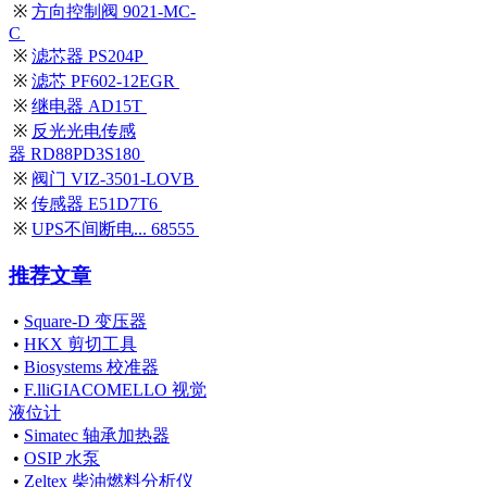
※
方向控制阀 9021-MC-
C
※
滤芯器 PS204P
※
滤芯 PF602-12EGR
※
继电器 AD15T
※
反光光电传感
器 RD88PD3S180
※
阀门 VIZ-3501-LOVB
※
传感器 E51D7T6
※
UPS不间断电... 68555
推荐文章
•
Square-D 变压器
•
HKX 剪切工具
•
Biosystems 校准器
•
F.lliGIACOMELLO 视觉
液位计
•
Simatec 轴承加热器
•
OSIP 水泵
•
Zeltex 柴油燃料分析仪