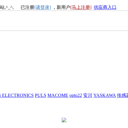
站,^_^, 已注册
[请登录]
，新用户
[马上注册]
供应商入口
 ELECTRONICS
PULS
MACOME
opto22
安川
YASKAWA
传感