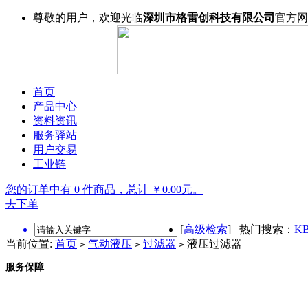
尊敬的用户，欢迎光临
深圳市格雷创科技有限公司
官方网
首页
产品中心
资料资讯
服务驿站
用户交易
工业链
您的订单中有 0 件商品，总计 ￥0.00元。
去下单
[
高级检索
] 热门搜索：
KB
当前位置:
首页
气动液压
过滤器
液压过滤器
>
>
>
服务保障