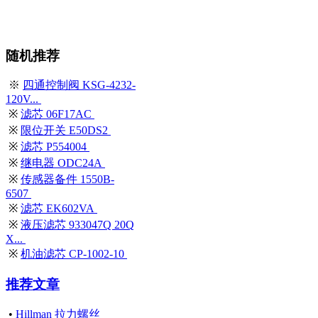
随机推荐
※
四通控制阀 KSG-4232-
120V...
※
滤芯 06F17AC
※
限位开关 E50DS2
※
滤芯 P554004
※
继电器 ODC24A
※
传感器备件 1550B-
6507
※
滤芯 EK602VA
※
液压滤芯 933047Q 20Q
X...
※
机油滤芯 CP-1002-10
推荐文章
•
Hillman 拉力螺丝