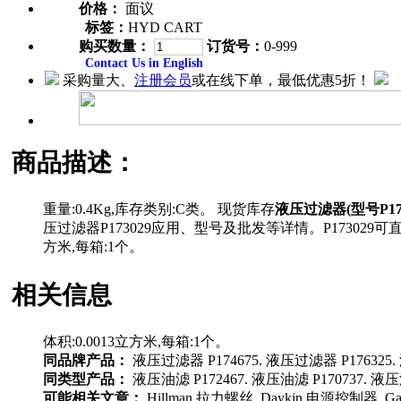
价格：
面议
标签：
HYD CART
购买数量：
订货号：
0-999
Contact Us in English
采购量大、
注册会员
或在线下单，最低优惠5折！
商品描述：
重量:0.4Kg,库存类别:C类。 现货库存
液压过滤器(型号P173
压过滤器P173029应用、型号及批发等详情。P1730
方米,每箱:1个。
相关信息
体积:0.0013立方米,每箱:1个。
同品牌产品：
液压过滤器 P174675. 液压过滤器 P176325. 
同类型产品：
液压油滤 P172467. 液压油滤 P170737. 液压油
可能相关文章：
Hillman 拉力螺丝 Daykin 电源控制器 Ga