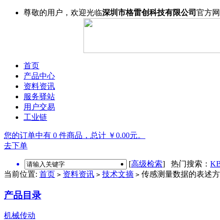
尊敬的用户，欢迎光临
深圳市格雷创科技有限公司
官方网
首页
产品中心
资料资讯
服务驿站
用户交易
工业链
您的订单中有 0 件商品，总计 ￥0.00元。
去下单
[
高级检索
] 热门搜索：
KB
当前位置:
首页
资料资讯
技术文摘
传感测量数据的表述方
>
>
>
产品目录
机械传动