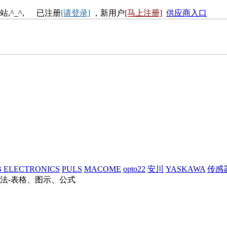
站,^_^, 已注册
[请登录]
，新用户
[马上注册]
供应商入口
 ELECTRONICS
PULS
MACOME
opto22
安川
YASKAWA
传感
法-表格、图示、公式