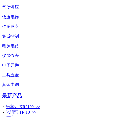
气动液压
低压电器
传感感应
集成控制
电源电路
仪器仪表
电子元件
工具五金
其余类别
最新产品
•
光率计 XR2100 >>
•
光阻泵 TP-10 >>