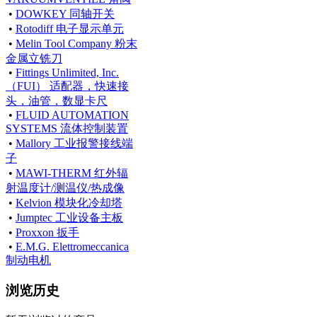
•
DOWKEY 同轴开关
•
Rotodiff 电子显示单元
•
Melin Tool Company 粉末
金属立铣刀
•
Fittings Unlimited, Inc.
（FUI） 适配器，快速接
头，油管，数显卡尺
•
FLUID AUTOMATION
SYSTEMS 流体控制装置
•
Mallory 工业报警接线端
子
•
MAWI-THERM 红外辐
射温度计/测温仪/热成像
•
Kelvion 模块化冷却塔
•
Jumptec 工业设备主板
•
Proxxon 扳手
•
E.M.G. Elettromeccanica
制动电机
浏览历史