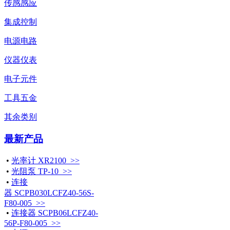
传感感应
集成控制
电源电路
仪器仪表
电子元件
工具五金
其余类别
最新产品
•
光率计 XR2100 >>
•
光阻泵 TP-10 >>
•
连接
器 SCPB030LCFZ40-56S-
F80-005 >>
•
连接器 SCPB06LCFZ40-
56P-F80-005 >>