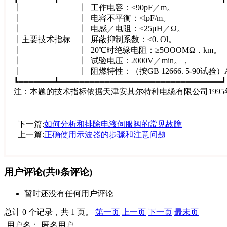
┃ ┃ 工作电容：<90
┃ ┃ 电容不平衡：<
┃ ┃ 电感／电阻：≤2
┃主要技术指标 ┃ 屏蔽抑制系数
┃ ┃ 20℃时绝缘电阻：≥5O
┃ ┃ 试验电压：2000
┃ ┃ 阻燃特性：（按GB 12666.
┗━━━━━━━┻━━━━━━━━━━━━━━━━━━━━━━━━━━━━━━━━┛
注：本题的技术指标依据天津安其尔特种电缆有限公司199
下一篇:
如何分析和排除电液伺服阀的常见故障
上一篇:
正确使用示波器的步骤和注意问题
用户评论
(共
0
条评论)
暂时还没有任何用户评论
总计 0 个记录，共 1 页。
第一页
上一页
下一页
最末页
用户名：
匿名用户