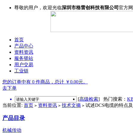
尊敬的用户，欢迎光临
深圳市格雷创科技有限公司
官方网
首页
产品中心
资料资讯
服务驿站
用户交易
工业链
您的订单中有 0 件商品，总计 ￥0.00元。
去下单
[
高级检索
] 热门搜索：
KB
当前位置:
首页
资料资讯
技术文摘
试述DCS电缆的特点
>
>
>
产品目录
机械传动