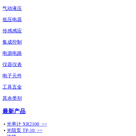
气动液压
低压电器
传感感应
集成控制
电源电路
仪器仪表
电子元件
工具五金
其余类别
最新产品
•
光率计 XR2100 >>
•
光阻泵 TP-10 >>