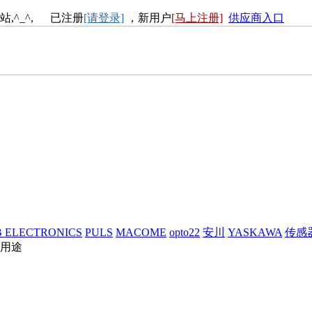
站,^_^, 已注册
[请登录]
，新用户
[马上注册]
供应商入口
 ELECTRONICS
PULS
MACOME
opto22
安川
YASKAWA
传感
及用途