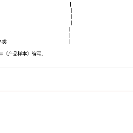
pF／m。 ┃
lpF/m。 ┃
5μH／Ω。 ┃
：≤0. Ol。 ┃
OOMΩ．km。 ┃
V／min。， ┃
 5-90试验）A类 ┃
5年《产品样本》编写。