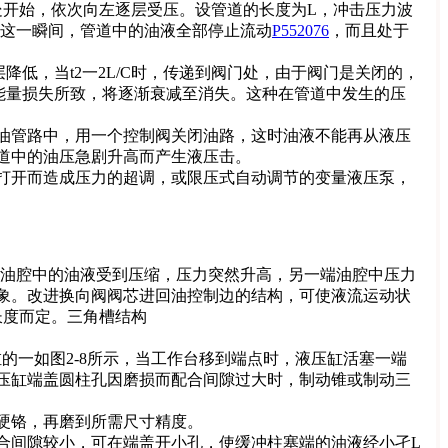
处开始，依次向左逐层受压。设管道的长度为L，冲击压力波
。在这一瞬间，管道中的油液全部停止流动
P552076
，而且处于
低，当t2一2L/C时，传递到阀门处，由于阀门是关闭的，
能量损失所致，将逐渐衰减至消失。这种在管道中发生的压
油管路中，用一个控制阀关闭油路，这时油液不能再从液压
道中的油压急剧升高而产生液压击。
打开而造成压力的超调，或限压式自动调节的变量液压泵，
端油腔中的油液受到压缩，压力突然升高，另一端油腔中压力
象。改进换向阀阀芯进回油控制边的结构，可使液流运动状
长度而定。三角槽结构
的一如图2-8所示，当工作台移到端点时，液压缸活塞一端
压缸端盖圆柱孔因磨损而配合间隙过大时，制动锥或制动三
硬铬，再磨到所需尺寸精度。
合间隙较小，可在端盖开小孔，使缓冲柱塞端的油液经小孑L