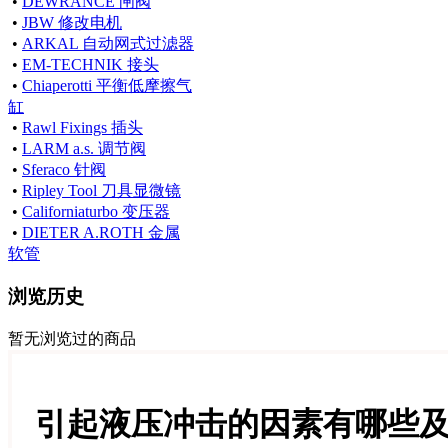
•
DEWRANCE 闸阀
•
JBW 修改电机
•
ARKAL 自动网式过滤器
•
EM-TECHNIK 接头
•
Chiaperotti 平衡低摩擦气
缸
•
Rawl Fixings 插头
•
LARM a.s. 调节阀
•
Sferaco 针阀
•
Ripley Tool 刀具显微镜
•
Californiaturbo 变压器
•
DIETER A.ROTH 金属
软管
浏览历史
暂无浏览过的商品
引起液压冲击的因素有哪些