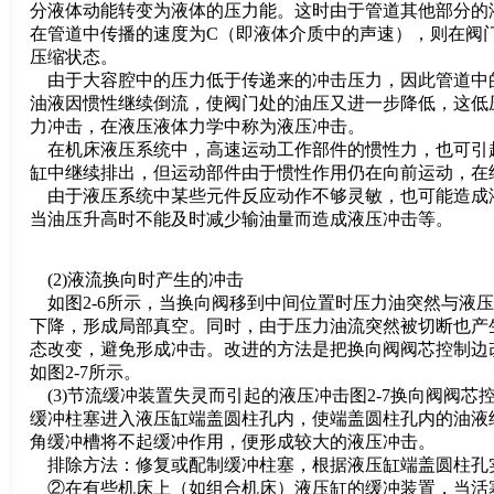
分液体动能转变为液体的压力能。这时由于管道其他部分的
在管道中传播的速度为C（即液体介质中的声速），则在阀门突
压缩状态。
由于大容腔中的压力低于传递来的冲击压力，因此管道中的油
油液因惯性继续倒流，使阀门处的油压又进一步降低，这低
力冲击，在液压液体力学中称为液压冲击。
在机床液压系统中，高速运动工作部件的惯性力，也可引
缸中继续排出，但运动部件由于惯性作用仍在向前运动，在
由于液压系统中某些元件反应动作不够灵敏，也可能造成
当油压升高时不能及时减少输油量而造成液压冲击等。
(2)液流换向时产生的冲击
如图2-6所示，当换向阀移到中间位置时压力油突然与液
下降，形成局部真空。同时，由于压力油流突然被切断也产
态改变，避免形成冲击。改进的方法是把换向阀阀芯控制边改
如图2-7所示。
(3)节流缓冲装置失灵而引起的液压冲击图2-7换向阀阀
缓冲柱塞进入液压缸端盖圆柱孔内，使端盖圆柱孔内的油液
角缓冲槽将不起缓冲作用，便形成较大的液压冲击。
排除方法：修复或配制缓冲柱塞，根据液压缸端盖圆柱孔
②在有些机床上（如组合机床）液压缸的缓冲装置，当活塞