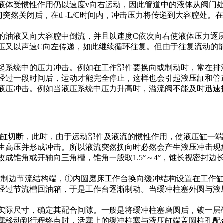
液体受惯性作用仍以速度v向右运动，因此管道中的液体从阀门
然关闭后，在tl -L/C时间内，冲击压力将传递到大容腔处
液又向大容腔中倒流，并且以速度C依次向右使液体压力逐层降
压又以声速C向左传递，如此继续循环往复。但由于往复流动的
起系统中的压力冲击。例如在工作部件要换向或制动时，常在排
经过一段时间后，运动才能完全停止，这样也会引起液压缸和管
液压冲击。例如当液压系统中压力升高时，溢流阀不能及时迅速
压缸切断，此时，由于运动部件及液流的惯性作用，使液压缸一
生高压并形成冲击。所以液流突然换向时必然会产生液压冲击现
成锥角或开轴向三角槽，锥角一般取1.5°～4°，锥长视密封边
芯控制边节流结构端，①内圆磨床工作台换向缓冲结构设置在工作缸
经过节流槽回油箱，于是工作台逐渐制动。当缓冲柱塞外圆与液
实际尺寸，确定其配合间隙。一般是将缓冲柱塞磨圆后，镀一层
移动到行程终点时，活塞上的缓冲柱塞与液压缸端盖圆柱孔配