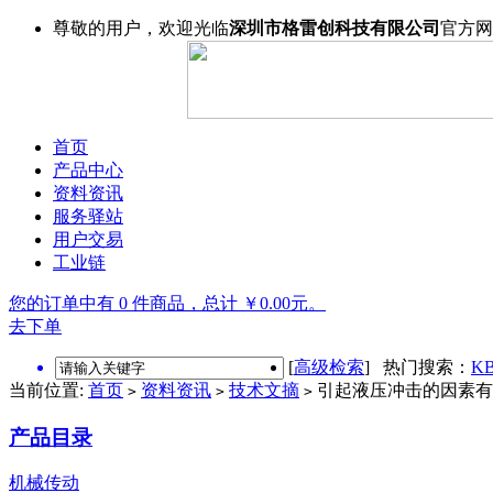
尊敬的用户，欢迎光临
深圳市格雷创科技有限公司
官方网
首页
产品中心
资料资讯
服务驿站
用户交易
工业链
您的订单中有 0 件商品，总计 ￥0.00元。
去下单
[
高级检索
] 热门搜索：
KB
当前位置:
首页
资料资讯
技术文摘
引起液压冲击的因素有
>
>
>
产品目录
机械传动