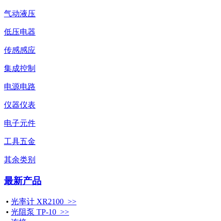
气动液压
低压电器
传感感应
集成控制
电源电路
仪器仪表
电子元件
工具五金
其余类别
最新产品
•
光率计 XR2100 >>
•
光阻泵 TP-10 >>