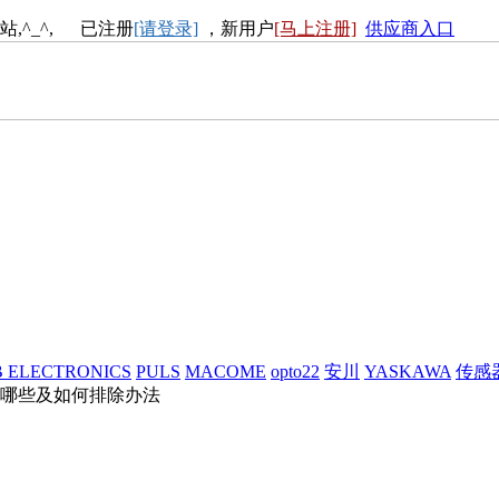
站,^_^, 已注册
[请登录]
，新用户
[马上注册]
供应商入口
 ELECTRONICS
PULS
MACOME
opto22
安川
YASKAWA
传感
哪些及如何排除办法