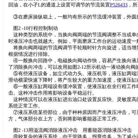
回油，在小孑L的通道上设置可调节的节流装置
P526433
，所
③在磨床操纵箱上，一般均有所示的节流缓冲装置，外圆
图2 -10行程控制制动
这种类型的系统中，当换向阀两端的节流阀调整不当或单
时液压冲击也就越大。例如，平面磨床工作台的运动速度一
将换向阀两端的节流阀调节手轮顺时针方向旋进，适当增
根据情况进行排除。
④一般换向回路中，电磁换向阀动作快，容易产生换向液
了消除换向冲击，可以改用如图2-12所示机动一液动换向
⑤有些液压设备，如立式动力头、液压机等，液压缸两端
滑动横梁快速下降时，将产生较大的重力加速度，使液压缸
⑥一般液压缸两端设有缓冲装置，使液压缸在全行程工作
击。这种冲击作用将影响设备平稳运行。
这种情况可以在液压缸进出油口处设置反应快、灵敏度高的
系统正常工作。
⑦液压系统某些部位，由于种种原因而产生液压冲击，可采
方，气体部分在上方，否则将影响蓄能器正常工作。
图2 -13用溢流阀消除液压冲击 用蓄能器消除液压冲击
⑧较复杂的液压系统，由于管路多，拐弯也多，为了减小