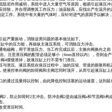
流阻尼作用减弱，系统中进入大量空气等原因，都易引起液压冲
应排除，并合理调整其工作压力；油温较高，应找出产生温升的
稳定工作。系统中有大量的气体时，应针对进气的原因予以解决
引起严重振动，消除这类问题的基本做法如下。
缸中的压力能，再操纵主液压系统，可消除压力冲击。
电磁阀，用于泄放压力。当工作完成以后，主换向阀换向之前，
冲击。注意泄压阀的配管必须足够小（6mm直径以内），否则会
向阀4缓慢泄掉，故液压缸上行不需专门泄压。
压与泄压。液压系统在保压过程中，油的压缩、管道的膨胀和机
，使液控单向阀的卸荷阀和主阀芯同时顶开，从而引起液压缸上
口的通过流量得以控制，由此降低控制活塞的运动速度，达到延
2，防止卸荷时2主冲击。防冲击阀2是由减压阀a和节流阀b构
击。
改变泄压时间。