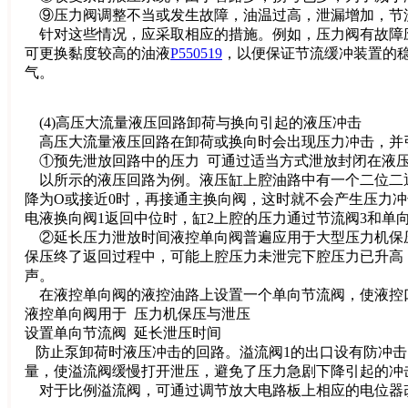
⑨压力阀调整不当或发生故障，油温过高，泄漏增加，节
针对这些情况，应采取相应的措施。例如，压力阀有故障
可更换黏度较高的油液
P550519
，以便保证节流缓冲装置的
气。
(4)高压大流量液压回路卸荷与换向引起的液压冲击
高压大流量液压回路在卸荷或换向时会出现压力冲击，并
①预先泄放回路中的压力 可通过适当方式泄放封闭在液压
以所示的液压回路为例。液压缸上腔油路中有一个二位二通
降为O或接近0时，再接通主换向阀，这时就不会产生压力
电液换向阀1返回中位时，缸2上腔的压力通过节流阀3和单
②延长压力泄放时间液控单向阀普遍应用于大型压力机保
保压终了返回过程中，可能上腔压力未泄完下腔压力已升高
声。
在液控单向阀的液控油路上设置一个单向节流阀，使液控
液控单向阀用于 压力机保压与泄压
设置单向节流阀 延长泄压时间
防止泵卸荷时液压冲击的回路。溢流阀1的出口设有防冲击阀
量，使溢流阀缓慢打开泄压，避免了压力急剧下降引起的冲
对于比例溢流阀，可通过调节放大电路板上相应的电位器