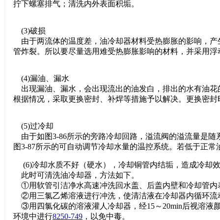
拧下螺塞排气；清洗内外表面积垢。
(3)破损
由于两流体的温度差，油冷却器材料受热膨胀的影响，产
管炸裂。所以要尽量选用难受热膨胀影响的材料，并采用浮
(4)漏油、漏水
出现漏油、漏水，会出现流出的油发白，排出的水有油花
根据情况，采取更换密封、补焊等措施予以解决。更换密封时
(5)过冷却
由于如图3-86所示的旁路冷却回路，溢流阀的溢流量是
图3-87所示的可自动调节冷却水量的温控系统。若低于正
(6)冷却水质不好（硬水），冷却铜管内结垢，造成冷却
此时可清洗油冷却器，方法如下。
①用软管引洁净水高速冲洗回水盖、后盖内壁和冷却管内
②用三氯乙烯溶液进行冲洗，使清洁液在冷却器内循环流动，
③用四氯化碳的溶液灌人冷却器，经15～20min后视溶
环境中进行
8250-749
，以免中毒。