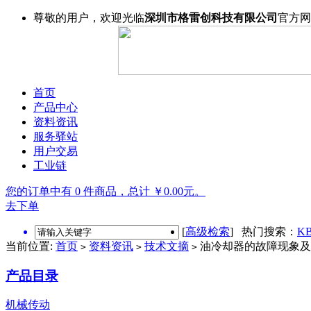
尊敬的用户，欢迎光临
深圳市格雷创科技有限公司
官方网
首页
产品中心
资料资讯
服务驿站
用户交易
工业链
您的订单中有 0 件商品，总计 ￥0.00元。
去下单
[
高级检索
] 热门搜索：
KB
当前位置:
首页
资料资讯
技术文摘
油冷却器的故障现象及
>
>
>
产品目录
机械传动