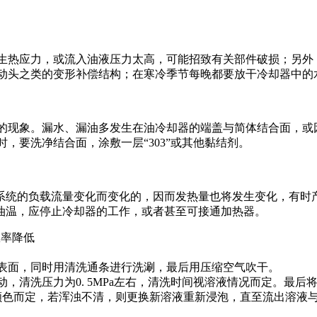
生热应力，或流入油液压力太高，可能招致有关部件破损；另外
动头之类的变形补偿结构；在寒冷季节每晚都要放干冷却器中的
的现象。漏水、漏油多发生在油冷却器的端盖与简体结合面，或
，要洗净结合面，涂敷一层“303”或其他黏结剂。
随系统的负载流量变化而变化的，因而发热量也将发生变化，有时
常油温，应停止冷却器的工作，或者甚至可接通加热器。
效率降低
表面，同时用清洗通条进行洗涮，最后用压缩空气吹干。
清洗压力为0. 5MPa左右，清洗时间视溶液情况而定。最后
液颜色而定，若浑浊不清，则更换新溶液重新浸泡，直至流出溶