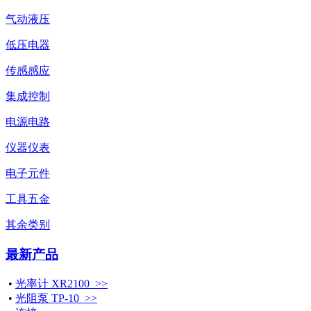
气动液压
低压电器
传感感应
集成控制
电源电路
仪器仪表
电子元件
工具五金
其余类别
最新产品
•
光率计 XR2100 >>
•
光阻泵 TP-10 >>