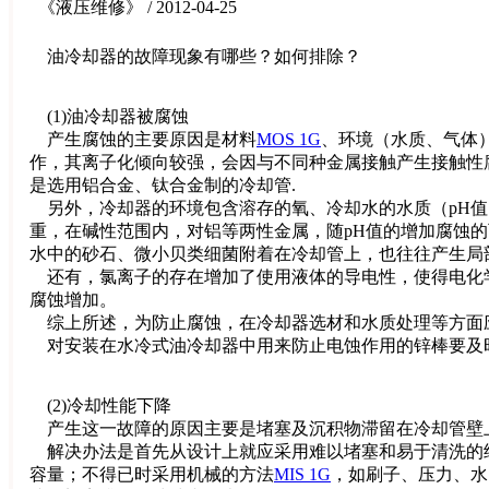
《液压维修》 / 2012-04-25
油冷却器的故障现象有哪些？如何排除？
(1)油冷却器被腐蚀
产生腐蚀的主要原因是材料
MOS 1G
、环境（水质、气体
作，其离子化倾向较强，会因与不同种金属接触产生接触性
是选用铝合金、钛合金制的冷却管.
另外，冷却器的环境包含溶存的氧、冷却水的水质（pH值
重，在碱性范围内，对铝等两性金属，随pH值的增加腐蚀
水中的砂石、微小贝类细菌附着在冷却管上，也往往产生局
还有，氯离子的存在增加了使用液体的导电性，使得电化
腐蚀增加。
综上所述，为防止腐蚀，在冷却器选材和水质处理等方面
对安装在水冷式油冷却器中用来防止电蚀作用的锌棒要及
(2)冷却性能下降
产生这一故障的原因主要是堵塞及沉积物滞留在冷却管壁
解决办法是首先从设计上就应采用难以堵塞和易于清洗的结
容量；不得已时采用机械的方法
MIS 1G
，如刷子、压力、水