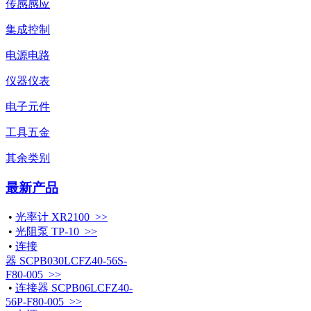
传感感应
集成控制
电源电路
仪器仪表
电子元件
工具五金
其余类别
最新产品
•
光率计 XR2100 >>
•
光阻泵 TP-10 >>
•
连接
器 SCPB030LCFZ40-56S-
F80-005 >>
•
连接器 SCPB06LCFZ40-
56P-F80-005 >>