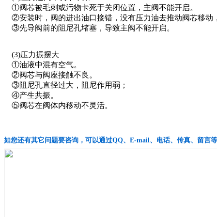
①阀芯被毛刺或污物卡死于关闭位置，主阀不能开启。
②安装时，阀的进出油口接错，没有压力油去推动阀芯移动
③先导阀前的阻尼孔堵塞，导致主阀不能开启。
(3)压力振摆大
①油液中混有空气。
②阀芯与阀座接触不良。
③阻尼孔直径过大，阻尼作用弱；
④产生共振。
⑤阀芯在阀体内移动不灵活。
如您还有其它问题要咨询，可以通过QQ、E-mail、电话、传真、留言等